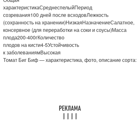
характеристикаСреднеспелыйПериод
созревания100 дней после всходовЛежкость
(сохранность на хранении)НизкаяНазначениеСалатное,
консервное (для переработки на соки и соусы)Масса
плода200-400гКоличество
плодов на кисти4-5Устойчивость
к заболеваниямВысокая
Томат Биг Биф — характеристика, фото, описание сорта: