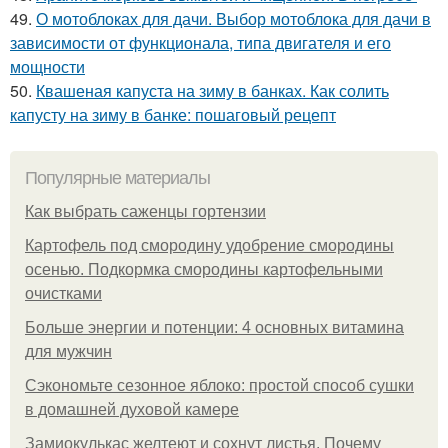
49.
О мотоблоках для дачи. Выбор мотоблока для дачи в
зависимости от функционала, типа двигателя и его
мощности
50.
Квашеная капуста на зиму в банках. Как солить
капусту на зиму в банке: пошаговый рецепт
Популярные материалы
Как выбрать саженцы гортензии
Картофель под смородину удобрение смородины
осенью. Подкормка смородины картофельными
очистками
Больше энергии и потенции: 4 основных витамина
для мужчин
Сэкономьте сезонное яблоко: простой способ сушки
в домашней духовой камере
Замиокулькас желтеют и сохнут листья. Почему