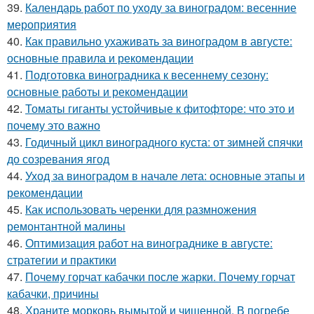
39.
Календарь работ по уходу за виноградом: весенние
мероприятия
40.
Как правильно ухаживать за виноградом в августе:
основные правила и рекомендации
41.
Подготовка виноградника к весеннему сезону:
основные работы и рекомендации
42.
Томаты гиганты устойчивые к фитофторе: что это и
почему это важно
43.
Годичный цикл виноградного куста: от зимней спячки
до созревания ягод
44.
Уход за виноградом в начале лета: основные этапы и
рекомендации
45.
Как использовать черенки для размножения
ремонтантной малины
46.
Оптимизация работ на винограднике в августе:
стратегии и практики
47.
Почему горчат кабачки после жарки. Почему горчат
кабачки, причины
48.
Храните морковь вымытой и чищенной. В погребе