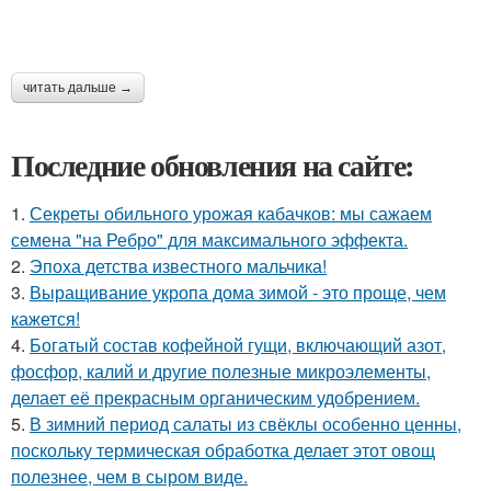
читать дальше →
Последние обновления на сайте:
1.
Секреты обильного урожая кабачков: мы сажаем
семена "на Ребро" для максимального эффекта.
2.
Эпоха детства известного мальчика!
3.
Выращивание укропа дома зимой - это проще, чем
кажется!
4.
Богатый состав кофейной гущи, включающий азот,
фосфор, калий и другие полезные микроэлементы,
делает её прекрасным органическим удобрением.
5.
В зимний период салаты из свёклы особенно ценны,
поскольку термическая обработка делает этот овощ
полезнее, чем в сыром виде.