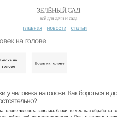
ЗЕЛЁНЫЙ САД
всё для дачи и сада
главная
новости
статьи
овек на голове
Блоха на
Вошь на голове
голове
и у человека на голове. Как бороться в д
остоятельно?
на голове человека завелись блохи, то местная обработка 
о на небольшой промежуток времени. Очаг, в котором гнездя