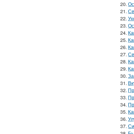
20.
Ос
21.
Се
22.
Ух
23.
Ос
24.
Ка
25.
Ка
26.
Ка
27.
Се
28.
Ка
29.
Ка
30.
За
31.
Вк
32.
Пр
33.
Пр
34.
Пр
35.
Ка
36.
Ул
37.
Си
38.
Бы