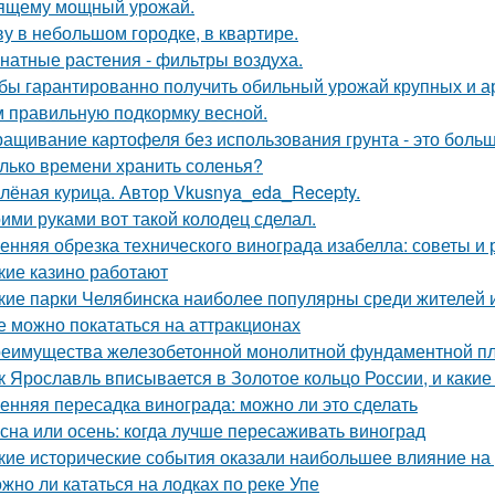
ящему мощный урожай.
у в небольшом городке, в квартире.
натные растения - фильтры воздуха.
бы гарантированно получить обильный урожай крупных и а
м правильную подкормку весной.
ащивание картофеля без использования грунта - это боль
лько времени хранить соленья?
лёная курица. Автор Vkusnya_eda_Recepty.
ими руками вот такой колодец сделал.
енняя обрезка технического винограда изабелла: советы и
кие казино работают
кие парки Челябинска наиболее популярны среди жителей и
е можно покататься на аттракционах
еимущества железобетонной монолитной фундаментной пли
к Ярославль вписывается в Золотое кольцо России, и какие
енняя пересадка винограда: можно ли это сделать
сна или осень: когда лучше пересаживать виноград
кие исторические события оказали наибольшее влияние на
жно ли кататься на лодках по реке Упе