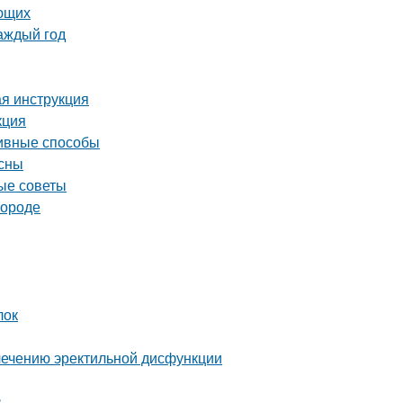
ающих
аждый год
ая инструкция
кция
тивные способы
есны
ные советы
городе
лок
лечению эректильной дисфункции
в