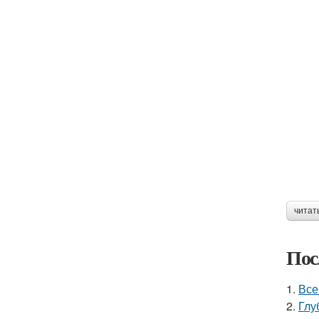
читат
Пос
1.
Все
2.
Глу