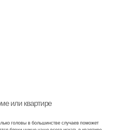
оме или квартире
только головы в большинстве случаев поможет
тся блохи нужно чаще всего искать в квартире,