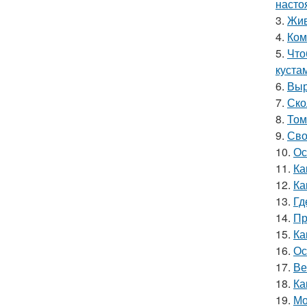
насто
3.
Жив
4.
Ком
5.
Что
куста
6.
Выр
7.
Ско
8.
Том
9.
Сво
10.
Ос
11.
Ка
12.
Ка
13.
Гд
14.
Пр
15.
Ка
16.
Ос
17.
Ве
18.
Ка
19.
Мо