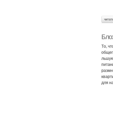
читат
Блох
То, ч
общег
льшую
питан
размн
кварт
для н