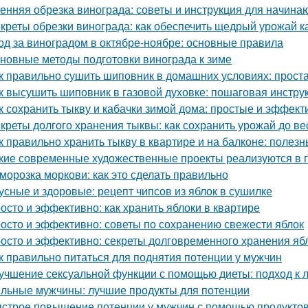
енняя обрезка винограда: советы и инструкция для начин
креты обрезки винограда: как обеспечить щедрый урожай к
од за виноградом в октябре-ноябре: основные правила
новные методы подготовки винограда к зиме
к правильно сушить шиповник в домашних условиях: прост
к высушить шиповник в газовой духовке: пошаговая инстру
к сохранить тыкву и кабачки зимой дома: простые и эффек
креты долгого хранения тыквы: как сохранить урожай до в
к правильно хранить тыкву в квартире и на балконе: полез
кие современные художественные проекты реализуются в 
морозка моркови: как это сделать правильно
усные и здоровые: рецепт чипсов из яблок в сушилке
осто и эффективно: как хранить яблоки в квартире
осто и эффективно: советы по сохранению свежести яблок
осто и эффективно: секреты долговременного хранения яб
к правильно питаться для поднятия потенции у мужчин
учшение сексуальной функции с помощью диеты: подход к 
льные мужчины: лучшие продукты для потенции
строе повышение потенции у мужчин с помощью продукто