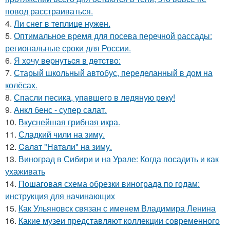
повод расстраиваться.
4.
Ли снег в теплице нужен.
5.
Оптимальное время для посева перечной рассады:
региональные сроки для России.
6.
Я xoчу вepнутьcя в дeтcтвo:
7.
Старый школьный автобус, переделанный в дом на
колёсах.
8.
Спасли песика, упaвшего в ледяную рeку!
9.
Анкл бенс - супер салат.
10.
Вкуснейшая грибная икра.
11.
Сладкий чили на зиму.
12.
Caлaт "Нaтaли" нa зиму.
13.
Виноград в Сибири и на Урале: Когда посадить и как
ухаживать
14.
Пошаговая схема обрезки винограда по годам:
инструкция для начинающих
15.
Как Ульяновск связан с именем Владимира Ленина
16.
Какие музеи представляют коллекции современного