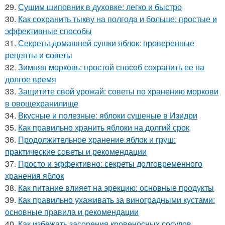
29.
Сушим шиповник в духовке: легко и быстро
30.
Как сохранить тыкву на полгода и больше: простые и
эффективные способы
31.
Секреты домашней сушки яблок: проверенные
рецепты и советы
32.
Зимняя морковь: простой способ сохранить ее на
долгое время
33.
Защитите свой урожай: советы по хранению моркови
в овощехранилище
34.
Вкусные и полезные: яблоки сушеные в Изидри
35.
Как правильно хранить яблоки на долгий срок
36.
Продолжительное хранение яблок и груш:
практические советы и рекомендации
37.
Просто и эффективно: секреты долговременного
хранения яблок
38.
Как питание влияет на эрекцию: основные продукты
39.
Как правильно ухаживать за виноградными кустами:
основные правила и рекомендации
40.
Как избежать засорения кровеносных сосудов.