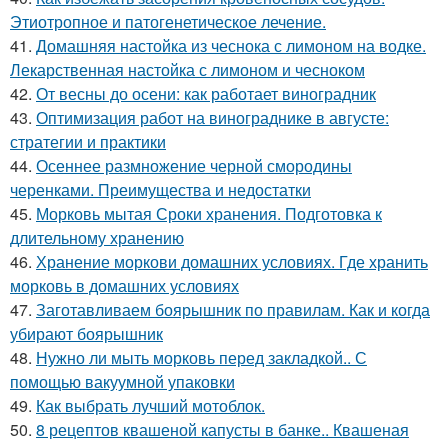
Этиотропное и патогенетическое лечение.
41.
Домашняя настойка из чеснока с лимоном на водке.
Лекарственная настойка с лимоном и чесноком
42.
От весны до осени: как работает виноградник
43.
Оптимизация работ на винограднике в августе:
стратегии и практики
44.
Осеннее размножение черной смородины
черенками. Преимущества и недостатки
45.
Морковь мытая Сроки хранения. Подготовка к
длительному хранению
46.
Хранение моркови домашних условиях. Где хранить
морковь в домашних условиях
47.
Заготавливаем боярышник по правилам. Как и когда
убирают боярышник
48.
Нужно ли мыть морковь перед закладкой.. С
помощью вакуумной упаковки
49.
Как выбрать лучший мотоблок.
50.
8 рецептов квашеной капусты в банке.. Квашеная