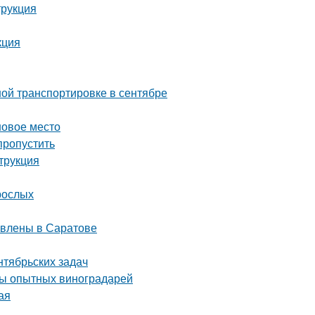
трукция
кция
ой транспортировке в сентябре
новое место
пропустить
трукция
рослых
авлены в Саратове
нтябрьских задач
еты опытных виноградарей
ая