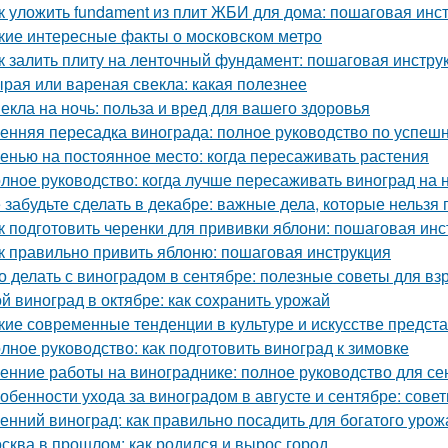
к уложить fundament из плит ЖБИ для дома: пошаговая инс
кие интересные факты о московском метро
к залить плиту на ленточный фундамент: пошаговая инстру
рая или вареная свекла: какая полезнее
екла на ночь: польза и вред для вашего здоровья
енняя пересадка винограда: полное руководство по успешн
енью на постоянное место: когда пересаживать растения
лное руководство: когда лучше пересаживать виноград на 
 забудьте сделать в декабре: важные дела, которые нельзя 
к подготовить черенки для прививки яблони: пошаговая инс
к правильно привить яблоню: пошаговая инструкция
о делать с виноградом в сентябре: полезные советы для вз
й виноград в октябре: как сохранить урожай
кие современные тенденции в культуре и искусстве предст
лное руководство: как подготовить виноград к зимовке
енние работы на винограднике: полное руководство для се
обенности ухода за виноградом в августе и сентябре: сов
енний виноград: как правильно посадить для богатого урож
сква в прошлом: как родился и вырос город