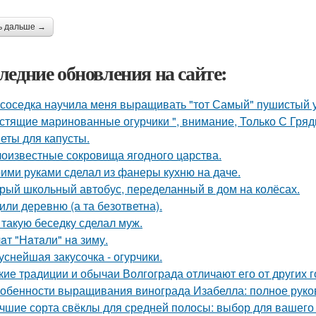
ь дальше →
ледние обновления на сайте:
 соседка научила меня выращивать "тот Самый" пушистый у
стящие маринованные огурчики ", внимание, Только С Грядк
еты для капусты.
оизвестные сокровища ягодного царства.
ими руками сделал из фанеры кухню на даче.
рый школьный автобус, переделанный в дом на колёсах.
или деревню (а та безответна).
 такую беседку сделал муж.
aт "Нaтaли" нa зиму.
уснейшая закусочка - огурчики.
кие традиции и обычаи Волгограда отличают его от других 
обенности выращивания винограда Изабелла: полное руко
чшие сорта свёклы для средней полосы: выбор для вашего