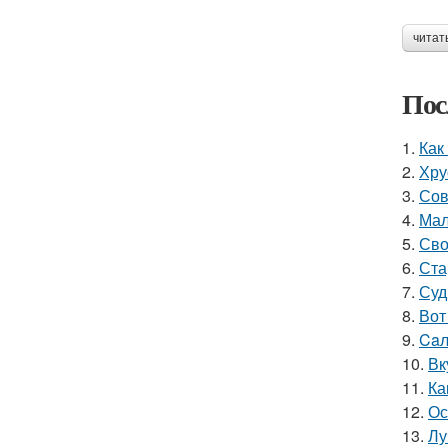
читат
Пос
1.
Как
2.
Хру
3.
Сов
4.
Мал
5.
Сво
6.
Ста
7.
Суд
8.
Вот
9.
Caл
10.
Вк
11.
Ка
12.
Ос
13.
Лу