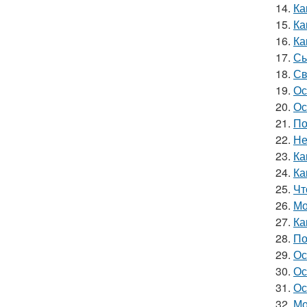
14.
Ка
15.
Ка
16.
Ка
17.
Сы
18.
Св
19.
Ос
20.
Ос
21.
По
22.
Не
23.
Ка
24.
Ка
25.
Чт
26.
Мо
27.
Ка
28.
По
29.
Ос
30.
Ос
31.
Ос
32.
Мо