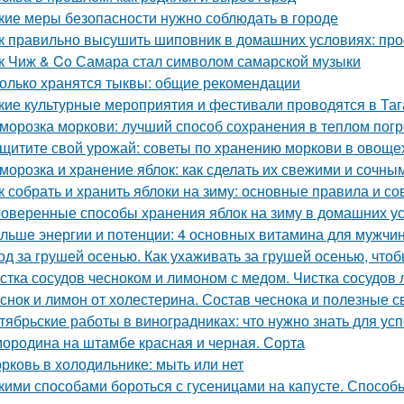
кие меры безопасности нужно соблюдать в городе
к правильно высушить шиповник в домашних условиях: про
к Чиж & Co Самара стал символом самарской музыки
олько хранятся тыквы: общие рекомендации
кие культурные мероприятия и фестивали проводятся в Таг
морозка моркови: лучший способ сохранения в теплом пог
щитите свой урожай: советы по хранению моркови в овощ
морозка и хранение яблок: как сделать их свежими и сочны
к собрать и хранить яблоки на зиму: основные правила и со
оверенные способы хранения яблок на зиму в домашних у
льше энергии и потенции: 4 основных витамина для мужчи
од за грушей осенью. Как ухаживать за грушей осенью, чтоб
стка сосудов чесноком и лимоном с медом. Чистка сосудов 
снок и лимон от холестерина. Состав чеснока и полезные с
тябрьские работы в виноградниках: что нужно знать для у
ородина на штамбе красная и черная. Сорта
рковь в холодильнике: мыть или нет
кими способами бороться с гусеницами на капусте. Способ