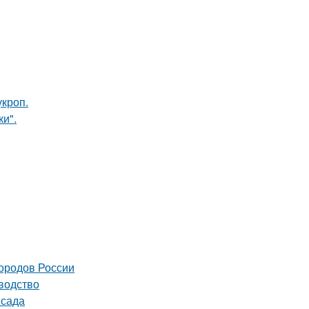
кроп.
и".
городов России
водство
 сада