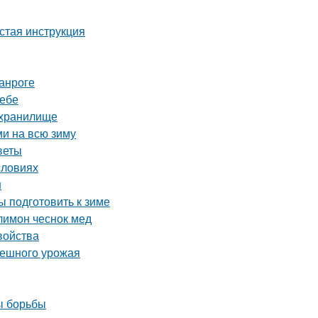
стая инструкция
анроге
ребе
ехранилище
ми на всю зиму
веты
словиях
н
ы подготовить к зиме
лимон чеснок мед
войства
спешного урожая
ы борьбы