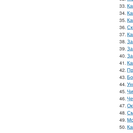
33.
Ка
34.
Ка
35.
Ка
36.
Ск
37.
Ка
38.
За
39.
За
40.
За
41.
Ка
42.
Пр
43.
Бо
44.
Ух
45.
Чи
46.
Че
47.
Ок
48.
См
49.
Мо
50.
Ка