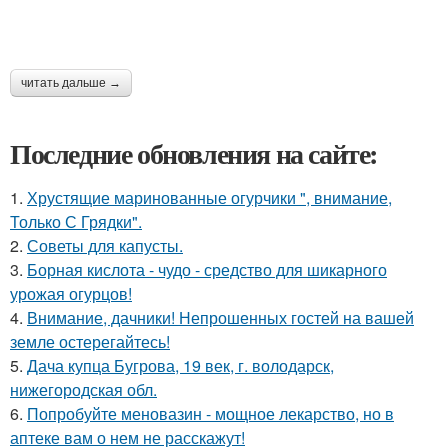
читать дальше →
Последние обновления на сайте:
1.
Хрустящие маринованные огурчики ", внимание,
Только С Грядки".
2.
Советы для капусты.
3.
Борная кислота - чудо - средство для шикарного
урожая огурцов!
4.
Внимание, дачники! Непрошенных гостей на вашей
земле остерегайтесь!
5.
Дача купца Бугрова, 19 век, г. володарск,
нижегородская обл.
6.
Попробуйте меновазин - мощное лекарство, но в
аптеке вам о нем не расскажут!