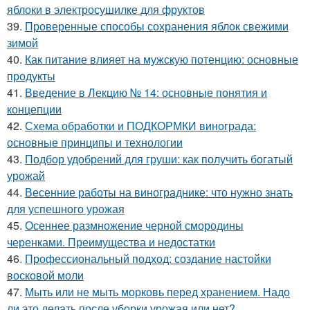
яблоки в электросушилке для фруктов
39.
Проверенные способы сохранения яблок свежими
зимой
40.
Как питание влияет на мужскую потенцию: основные
продукты
41.
Введение в Лекцию № 14: основные понятия и
концепции
42.
Схема обработки и ПОДКОРМКИ винограда:
основные принципы и технологии
43.
Подбор удобрений для груши: как получить богатый
урожай
44.
Весенние работы на винограднике: что нужно знать
для успешного урожая
45.
Осеннее размножение черной смородины
черенками. Преимущества и недостатки
46.
Профессиональный подход: создание настойки
восковой моли
47.
Мыть или не мыть морковь перед хранением. Надо
ли это делать после уборки урожая или нет?