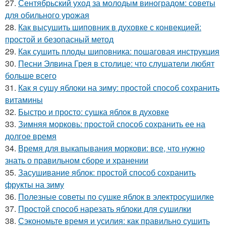
27.
Сентябрьский уход за молодым виноградом: советы
для обильного урожая
28.
Как высушить шиповник в духовке с конвекцией:
простой и безопасный метод
29.
Как сушить плоды шиповника: пошаговая инструкция
30.
Песни Элвина Грея в столице: что слушатели любят
больше всего
31.
Как я сушу яблоки на зиму: простой способ сохранить
витамины
32.
Быстро и просто: сушка яблок в духовке
33.
Зимняя морковь: простой способ сохранить ее на
долгое время
34.
Время для выкапывания моркови: все, что нужно
знать о правильном сборе и хранении
35.
Засушивание яблок: простой способ сохранить
фрукты на зиму
36.
Полезные советы по сушке яблок в электросушилке
37.
Простой способ нарезать яблоки для сушилки
38.
Сэкономьте время и усилия: как правильно сушить