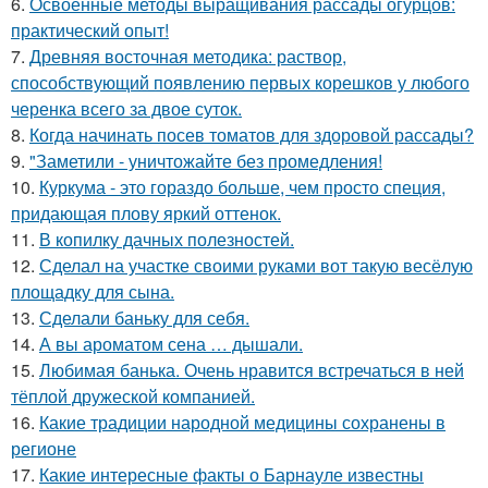
6.
Освоенные методы выращивания рассады огурцов:
практический опыт!
7.
Древняя восточная методика: раствор,
способствующий появлению первых корешков у любого
черенка всего за двое суток.
8.
Когда начинать посев томатов для здоровой рассады?
9.
"Заметили - уничтожайте без промедления!
10.
Куркума - это гораздо больше, чем просто специя,
придающая плову яркий оттенок.
11.
В копилку дачных полезностей.
12.
Сделал на участке своими руками вот такую весёлую
площадку для сына.
13.
Сделали баньку для себя.
14.
А вы ароматом сена … дышали.
15.
Любимая банька. Очень нравится встречаться в ней
тёплой дружеской компанией.
16.
Какие традиции народной медицины сохранены в
регионе
17.
Какие интересные факты о Барнауле известны