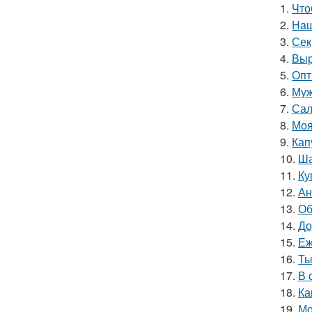
1.
Что
2.
Haш
3.
Сек
4.
Выр
5.
Опт
6.
Муж
7.
Сал
8.
Моя
9.
Кап
10.
Ша
11.
Ку
12.
Ан
13.
Об
14.
До
15.
Еж
16.
Ты
17.
В 
18.
Ка
19.
Мо