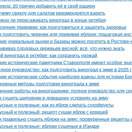
екла: 20 причин добавить её в свой рацион
чему свеклу для салатов рекомендуется варить
жно ли пересаживать виноград в конце октября
сенние прививки: как подготовиться и защитить здоровье
к подготовить черенки для прививки яблони: пошаговая инс
кие уникальные рынки и базары можно посетить в Ростове-
ививка плодовых деревьев весной: всё, что нужно знать
й виноград в октябре: как сохранить урожай
кие исторические памятники Ставрополя имеют особое зна
лное руководство: как подготовить виноград к зиме в 2025 
кие исторические события наиболее важны для истории Бе
новные методы подготовки винограда к зиме
енние работы на винограднике: полное руководство для се
к сушить шиповник в домашних условиях на зиму
усные и полезные: как из яблок сделать сухофрукты
усный и полезный: рецепт сушки яблок с корицей
к правильно сушить яблоки на зиму: проверенные рецепты 
усные и полезные: яблоки сушеные в Изидри