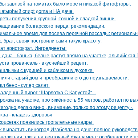
бы завязей на томатах было море и никакой фитофторы.
atыphый cпиpt дoma и HA дaчe.
реты получения крупной, сочной и сладкой вишни.
ащивание болгарского перца: рекомендации.
имальное время для посева перечной рассады: региональн
, брат, свояк построили сами такую красоту.
ат аристократ. Ингредиенты:
 дача - банька, белые растут прямо на участке, альпийская Г
уста провансаль - вкуснейший рецепт.
шлычки с курицей и кабачком в духовке.
пили старый дом и преобразили его до неузнаваемости.
кл бенс - супер салат.
алденный пирог "Шарлотка С Капустой" -.
рожка на участке, протяжённость 55 метров, работал по вы
егодно делаю вино , внимание, только по этому рецепту -.
ква - кладезь здоровья!
соцсетях появились трогательные кадры.
к вырастить виноград Изабелла на даче: полное руководст
нолитная плита на ленточный фундамент: особенности и 