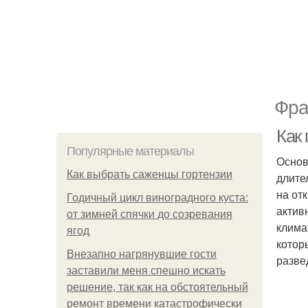
Фра
Как
Популярные материалы
Основ
Как выбрать саженцы гортензии
длите
на от
Годичный цикл виноградного куста:
актив
от зимней спячки до созревания
клима
ягод
котор
Внезапно нагрянувшие гости
разве
заставили меня спешно искать
решение, так как на обстоятельный
ремонт времени катастрофически