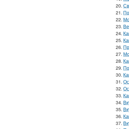
20.
Св
21.
По
22.
Мо
23.
Ве
24.
Ка
25.
Ка
26.
Пр
27.
Мо
28.
Ка
29.
По
30.
Ка
31.
Ос
32.
Ос
33.
Ка
34.
Вк
35.
Вк
36.
Ка
37.
Вк