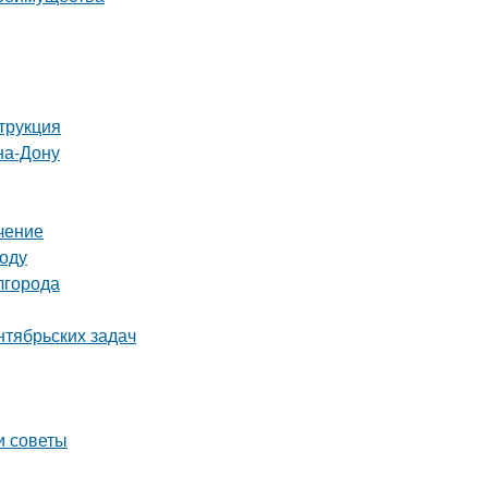
трукция
на-Дону
чение
году
лгорода
нтябрьских задач
и советы