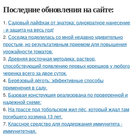
Последние обновления на сайте:
1.
Садовый лайфхак от знатока: однократное нанесение
- и защита на весь год!
2.
Соседка поделилась со мной недавно удивительно
простым, но результативным приемом для повышения
урожайности томатов.
3.
Древняя восточная методика: раствор,
способствующий появлению первых корешков у любого
черенка всего за двое суток.
4.
Берёзовый дёготь: эффективные способы
применения в саду.
5.
Базовая конструкция реализована по проверенной и
надежной схеме:
6.
На трассе под тобольском жил пёс, который ждал там
погибшего хозяина 13 лет.
7.
Классное средство для поддержания иммунитета -
иммyнитeтнaя.