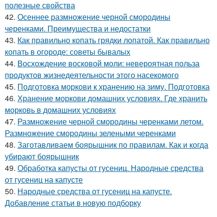
полезные свойства
42.
Осеннее размножение черной смородины
черенками. Преимущества и недостатки
43.
Как правильно копать грядки лопатой. Как правильно
копать в огороде: советы бывалых
44.
Восхождение восковой моли: невероятная польза
продуктов жизнедеятельности этого насекомого
45.
Подготовка моркови к хранению на зиму. Подготовка
46.
Хранение моркови домашних условиях. Где хранить
морковь в домашних условиях
47.
Размножение черной смородины черенками летом.
Размножение смородины зелеными черенками
48.
Заготавливаем боярышник по правилам. Как и когда
убирают боярышник
49.
Обработка капусты от гусениц. Народные средства
от гусениц на капусте
50.
Народные средства от гусениц на капусте.
Добавление статьи в новую подборку