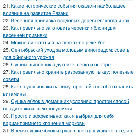
21.
Какие исторические события оказали наибольшее
влияние на развитие Рязани
22.
Весенняя прививка плодовых деревьев: когда и как
23.
Как правильно заготовить черенки яблони для
весенней прививки
24.
Можно ли кататься на лодках по реке Упе
25.
Сентябрьский уход за молодым виноградом: советы
для обильного урожая
26.
Сушим шиповник в духовке: легко и быстро
27.
Как правильно хранить разрезанную тыкву: полезные
советы
28.
Как я сушу яблоки на зиму: простой способ сохранить
витамины
29.
Сушка яблок в домашних условиях: простой способ
без духовки и электросушилки
30.
Просто и эффективно: как я выбрал для себя
вариант зимнего хранения моркови
31.
Время сушки яблок и груш в электросушилке: все, что