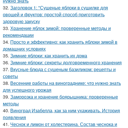
нужно знать
32.
Заголовок 1: "Сушеные яблоки в сушилке для
овощей и фруктов: простой способ приготовить
здоровую закуску
33.
Хранение яблок зимой: проверенные методы и
рекомендации
34.
Просто и эффективно: как хранить яблоки зимой в
домашних условиях
35.
Зимние яблоки: как хранить их дома
36.
Зимние яблоки: секреты долговременного хранения
37.
Вкусные блюда с сушеным базиликом: рецепты и
советы
38.
Весенние работы на винограднике: что нужно знать
для успешного урожая
39.
Заморозка и хранение боярышника: проверенные
методы
40.
Виноград Изабелла, как за ним ухаживать. История
появления
41.
Чеснок и лимон от холестерина. Состав чеснока и