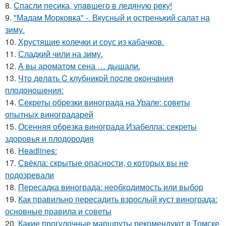
8.
Спасли песика, упaвшего в ледяную рeку!
9.
"Мадам Морковка" -. Вкусный и остренький салат на
зиму.
10.
Хрустящие колечки и соус из кабачков.
11.
Сладкий чили на зиму.
12.
А вы ароматом сена … дышали.
13.
Чтo дeлaть C клубникoй пocлe oкoнчaния
плoдoнoшeния:
14.
Секреты обрезки винограда на Урале: советы
опытных виноградарей
15.
Осенняя обрезка винограда Изабелла: секреты
здоровья и плодородия
16.
Headlines:
17.
Свёкла: скрытые опасности, о которых вы не
подозревали
18.
Пересадка винограда: необходимость или выбор
19.
Как правильно пересадить взрослый куст винограда:
основные правила и советы
20.
Какие прогулочные маршруты рекомендуют в Томске