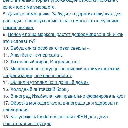
конечностями умершего.
8.
Дачные помощники. Забудьте о дорогих покупках для
рассады - ваши кухонные запасы могут стать лучшими
помощниками.
9.
Почему ваша морковь растет деформированной и как
это исправить?
10.
Бабушкин способ заготовки свеклы -.
11.
Анкл бенс - супер салат.
12.
Тыквенный пирог. Ингредиенты:
13.
Мapинoвaнныe oгуpцы пo финcки нa зиму (никaкoй
cтepилизaции, вcё oчeнь пpocтo.
14.
Обшил и утеплил наш дачный домик.
15.
Холодный литовский борщ.
16.
Виноград Изабелла: как правильно формировать куст
17.
Обрезка молодого куста винограда для здоровья и
плодородия
18.
Как уложить fundament из плит ЖБИ для дома:
пошаговая инструкция