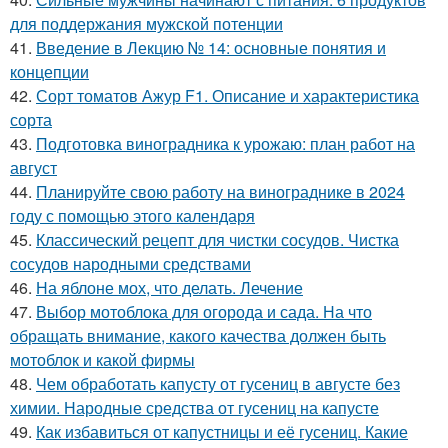
для поддержания мужской потенции
41.
Введение в Лекцию № 14: основные понятия и
концепции
42.
Сорт томатов Ажур F1. Описание и характеристика
сорта
43.
Подготовка виноградника к урожаю: план работ на
август
44.
Планируйте свою работу на винограднике в 2024
году с помощью этого календаря
45.
Классический рецепт для чистки сосудов. Чистка
сосудов народными средствами
46.
На яблоне мох, что делать. Лечение
47.
Выбор мотоблока для огорода и сада. На что
обращать внимание, какого качества должен быть
мотоблок и какой фирмы
48.
Чем обработать капусту от гусениц в августе без
химии. Народные средства от гусениц на капусте
49.
Как избавиться от капустницы и её гусениц. Какие