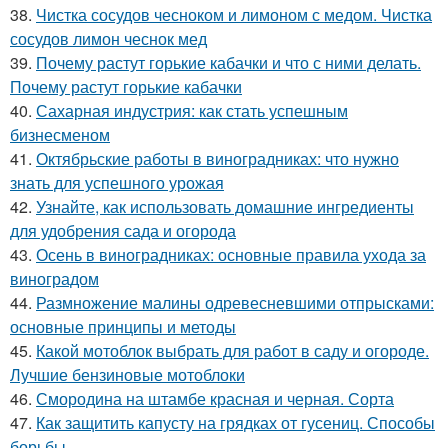
38.
Чистка сосудов чесноком и лимоном с медом. Чистка
сосудов лимон чеснок мед
39.
Почему растут горькие кабачки и что с ними делать.
Почему растут горькие кабачки
40.
Сахарная индустрия: как стать успешным
бизнесменом
41.
Октябрьские работы в виноградниках: что нужно
знать для успешного урожая
42.
Узнайте, как использовать домашние ингредиенты
для удобрения сада и огорода
43.
Осень в виноградниках: основные правила ухода за
виноградом
44.
Размножение малины одревесневшими отпрысками:
основные принципы и методы
45.
Какой мотоблок выбрать для работ в саду и огороде.
Лучшие бензиновые мотоблоки
46.
Смородина на штамбе красная и черная. Сорта
47.
Как защитить капусту на грядках от гусениц. Способы
борьбы