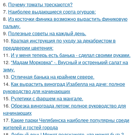
6.
Почему томаты трескаются?
7.
Наиболее выдающиеся сорта огурцов:
8.
Из косточки финика возможно вырастить финиковую
пальму.
9.
Полезные советы на каждый день.
10.
Краткая инструкция по уходу за декабристом в
преддверии цветения:
11.
И у меня теперь есть банька - сделал своими руками.
12.
"Мадам Морковка" -. Вкусный и остренький салат на
зиму.
13.
Отличная банька на крайнем севере.
14.
Как вырастить виноград Изабелла на даче: полное
руководство для начинающих
15.
Рулетики с фаршем на мангале.
16.
Обрезка винограда летом: полное руководство для
начинающих
17.
Какие парки Челябинска наиболее популярны среди
жителей и гостей города
18.
Добрый день! Может подскажете, что может быть?