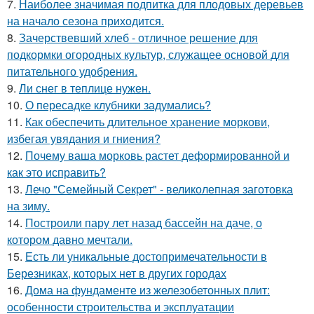
7.
Наиболее значимая подпитка для плодовых деревьев
на начало сезона приходится.
8.
Зачерствевший хлеб - отличное решение для
подкормки огородных культур, служащее основой для
питательного удобрения.
9.
Ли снег в теплице нужен.
10.
О пересадке клубники задумались?
11.
Как обеспечить длительное хранение моркови,
избегая увядания и гниения?
12.
Почему ваша морковь растет деформированной и
как это исправить?
13.
Лечо "Семейный Секрет" - великолепная заготовка
на зиму.
14.
Построили пару лет назад бассейн на даче, о
котором давно мечтали.
15.
Есть ли уникальные достопримечательности в
Березниках, которых нет в других городах
16.
Дома на фундаменте из железобетонных плит:
особенности строительства и эксплуатации