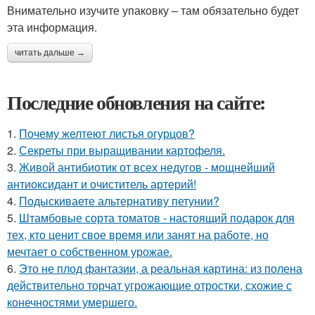
Внимательно изучите упаковку – там обязательно будет
эта информация.
читать дальше →
Последние обновления на сайте:
1.
Почему желтеют листья огурцов?
2.
Секреты при выращивании картофеля.
3.
Живой антибиотик от всех недугов - мощнейший
антиоксидант и очиститель артерий!
4.
Подыскиваете альтернативу петунии?
5.
Штамбовые сорта томатов - настоящий подарок для
тех, кто ценит свое время или занят на работе, но
мечтает о собственном урожае.
6.
Это не плод фантазии, а реальная картина: из полена
действительно торчат угрожающие отростки, схожие с
конечностями умершего.