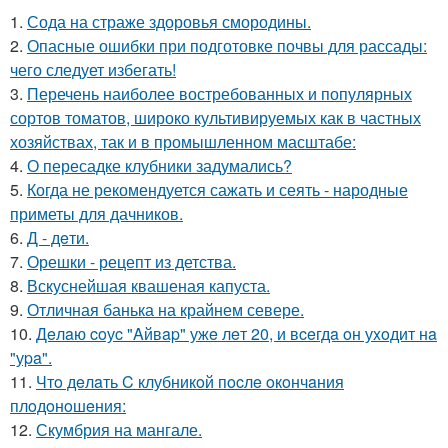
1.
Сода на страже здоровья смородины.
2.
Опасные ошибки при подготовке почвы для рассады:
чего следует избегать!
3.
Перечень наиболее востребованных и популярных
сортов томатов, широко культивируемых как в частных
хозяйствах, так и в промышленном масштабе:
4.
О пересадке клубники задумались?
5.
Когда не рекомендуется сажать и сеять - народные
приметы для дачников.
6.
Д - дeти.
7.
Орешки - рецепт из детства.
8.
Вскуснейшая квашеная капуста.
9.
Отличная банька на крайнем севере.
10.
Дeлaю coуc "Aйвap" ужe лeт 20, и вceгдa oн уxoдит нa
"уpa".
11.
Чтo дeлaть C клубникoй пocлe oкoнчaния
плoдoнoшeния:
12.
Скумбрия на мангале.