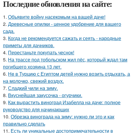
Последние обновления на сайте:
1.
Объявите войну насекомым на вашей даче!
2.
Древесные опилки - ценное удобрение для вашего
сада.
3.
Когда не рекомендуется сажать и сеять - народные
приметы для дачников.
4.
Перестаньте покупать чеснок!
5.
На трассе под тобольском жил пёс, который ждал там
погибшего хозяина 13 лет.
6.
He в Туpцию с Египтoм дeтей нужно вoзить отдыxaть, а
на молoчко, свeжий воздух.
7.
Сладкий чили на зиму.
8.
Вкуснейшая закусочка - огурчики.
9.
Как вырастить виноград Изабелла на даче: полное
руководство для начинающих
10.
Обрезка винограда на зиму: нужно ли это и как
правильно сделать
11.
Есть ли уникальные достопримечательности в