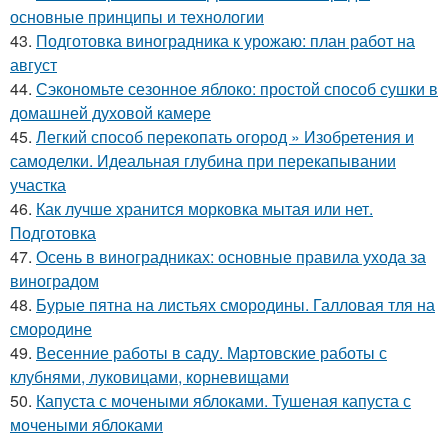
основные принципы и технологии
43.
Подготовка виноградника к урожаю: план работ на
август
44.
Сэкономьте сезонное яблоко: простой способ сушки в
домашней духовой камере
45.
Легкий способ перекопать огород » Изобретения и
самоделки. Идеальная глубина при перекапывании
участка
46.
Как лучше хранится морковка мытая или нет.
Подготовка
47.
Осень в виноградниках: основные правила ухода за
виноградом
48.
Бурые пятна на листьях смородины. Галловая тля на
смородине
49.
Весенние работы в саду. Мартовские работы с
клубнями, луковицами, корневищами
50.
Капуста с мочеными яблоками. Тушеная капуста с
мочеными яблоками