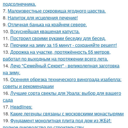
подсолнечника.
7.
Малоизвестные сокровища ягодного царства.
8.
Напиток для исцеления печение!
9.
Отличная банька на крайнем севере.
10.
Вскуснейшая квашеная капуста.
11.
Построил своими руками беседку для бесед.
12.
Перчики на зиму за 15 минут - сохраняйте рецепт!
13.
Дорожка на участке, протяжённость 55 метров,
работал по выходным на протяжении всего лета.
14.
Лечо "Семейный Секрет" - великолепная заготовка
на зиму.
15.
Осенняя обрезка технического винограда изабелла:
советы и рекомендации
16.
Лучшие сорта свеклы для Урала: выбор для вашего
сада
17.
Headlines:
18.
Какие легенды связаны с московскими монастырями
19.
Фундамент монолитная плита под дом из ЖБИ:
полное руководство по строительству