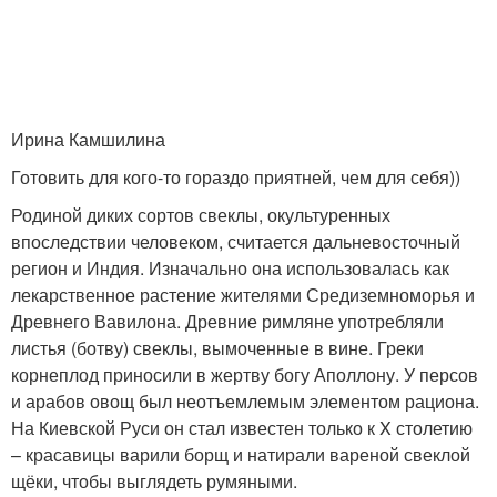
Ирина Камшилина
Готовить для кого-то гораздо приятней, чем для себя))
Родиной диких сортов свеклы, окультуренных
впоследствии человеком, считается дальневосточный
регион и Индия. Изначально она использовалась как
лекарственное растение жителями Средиземноморья и
Древнего Вавилона. Древние римляне употребляли
листья (ботву) свеклы, вымоченные в вине. Греки
корнеплод приносили в жертву богу Аполлону. У персов
и арабов овощ был неотъемлемым элементом рациона.
На Киевской Руси он стал известен только к X столетию
– красавицы варили борщ и натирали вареной свеклой
щёки, чтобы выглядеть румяными.