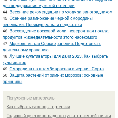
для поддержания мужской потенции
44.
Весенние рекомендации по уходу за виноградником
45.
Осеннее размножение черной смородины
черенками. Преимущества и недостатки
46.
Восхождение восковой моли: невероятная польза
продуктов жизнедеятельности этого насекомого
47.
Морковь мытая Сроки хранения. Подготовка к
длительному хранению
48.
Лучшие культиваторы для дачи 2023. Как выбрать
культиватор
49.
Смородина на штамбе красная и черная. Сорта
50.
Защита растений от зимних морозов: основные
принципы
Популярные материалы
Как выбрать саженцы гортензии
Годичный цикл виноградного куста: от зимней спячки