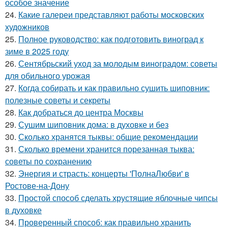
особое значение
24.
Какие галереи представляют работы московских
художников
25.
Полное руководство: как подготовить виноград к
зиме в 2025 году
26.
Сентябрьский уход за молодым виноградом: советы
для обильного урожая
27.
Когда собирать и как правильно сушить шиповник:
полезные советы и секреты
28.
Как добраться до центра Москвы
29.
Сушим шиповник дома: в духовке и без
30.
Сколько хранятся тыквы: общие рекомендации
31.
Сколько времени хранится порезанная тыква:
советы по сохранению
32.
Энергия и страсть: концерты 'ПолнаЛюбви' в
Ростове-на-Дону
33.
Простой способ сделать хрустящие яблочные чипсы
в духовке
34.
Проверенный способ: как правильно хранить