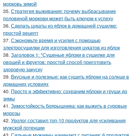
морковь зимой
35.
Стратегия выживания: почему выбрасывание
половиной моркови может быть ключом к успеху
36.
Сделать цукаты из яблок в домашней сушилке:
простой рецепт
37.
Сэкономьте время и усилия с помощью
электросушилки для изготовления цукатов из яблок
38.
Заголовок 1: "Сушеные яблоки в сушилке для
овощей и фруктов: простой способ приготовить
здоровую закуску
39.
Вкусные и полезные: как сушить яблоки на солнце в
домашних условиях
40.
Просто и эффективно: сохраним яблоки и груши до
зимы
41.
Зимостойкость боярышника: как выжить в суровые
морозы
42.
Уролог составил топ-10 продуктов для усиливания
мужской потенции
43.
Сильные мужчины начинают с питания: 6 продуктов