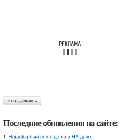
читать дальше →
Последние обновления на сайте:
1.
Haшatыphый cпиpt дoma и HA дaчe.