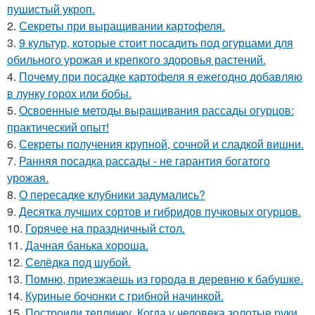
пушистый укроп.
2.
Секреты при выращивании картофеля.
3.
9 культур, которые стоит посадить под огурцами для
обильного урожая и крепкого здоровья растений.
4.
Почему при посадке картофеля я ежегодно добавляю
в лунку горох или бобы.
5.
Освоенные методы выращивания рассады огурцов:
практический опыт!
6.
Секреты получения крупной, сочной и сладкой вишни.
7.
Ранняя посадка рассады - не гарантия богатого
урожая.
8.
О пересадке клубники задумались?
9.
Десятка лучших сортов и гибридов пучковых огурцов.
10.
Горячее на праздничный стол.
11.
Дачная банька хороша.
12.
Селёдка под шубой.
13.
Помню, приезжаешь из города в деревню к бабушке.
14.
Куриные бочонки с грибной начинкой.
15.
Построили тепличку. Когда у человека золотые руки.