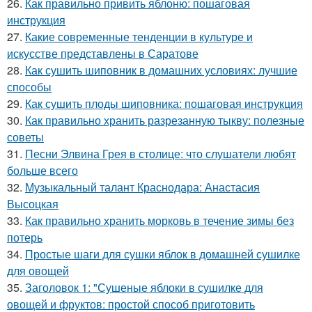
26.
Как правильно привить яблоню: пошаговая
инструкция
27.
Какие современные тенденции в культуре и
искусстве представлены в Саратове
28.
Как сушить шиповник в домашних условиях: лучшие
способы
29.
Как сушить плоды шиповника: пошаговая инструкция
30.
Как правильно хранить разрезанную тыкву: полезные
советы
31.
Песни Элвина Грея в столице: что слушатели любят
больше всего
32.
Музыкальный талант Краснодара: Анастасия
Высоцкая
33.
Как правильно хранить морковь в течение зимы без
потерь
34.
Простые шаги для сушки яблок в домашней сушилке
для овощей
35.
Заголовок 1: "Сушеные яблоки в сушилке для
овощей и фруктов: простой способ приготовить