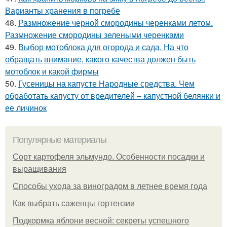
Варианты хранения в погребе
48.
Размножение черной смородины черенками летом.
Размножение смородины зелеными черенками
49.
Выбор мотоблока для огорода и сада. На что
обращать внимание, какого качества должен быть
мотоблок и какой фирмы
50.
Гусеницы на капусте Народные средства. Чем
обработать капусту от вредителей – капустной белянки и
ее личинок
Популярные материалы
Сорт картофеля эльмундо. Особенности посадки и
выращивания
Способы ухода за виноградом в летнее время года
Как выбрать саженцы гортензии
Подкормка яблони весной: секреты успешного