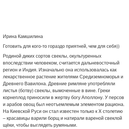
Ирина Камшилина
Готовить для кого-то гораздо приятней, чем для себя))
Родиной диких сортов свеклы, окультуренных
впоследствии человеком, считается дальневосточный
регион и Индия. Изначально она использовалась как
лекарственное растение жителями Средиземноморья и
Древнего Вавилона. Древние римляне употребляли
листья (ботву) свеклы, вымоченные в вине. Греки
корнеплод приносили в жертву богу Аполлону. У персов
и арабов овощ был неотъемлемым элементом рациона.
На Киевской Руси он стал известен только к X столетию
– красавицы варили борщ и натирали вареной свеклой
щёки, чтобы выглядеть румяными.