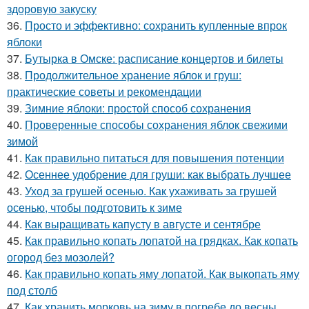
здоровую закуску
36.
Просто и эффективно: сохранить купленные впрок
яблоки
37.
Бутырка в Омске: расписание концертов и билеты
38.
Продолжительное хранение яблок и груш:
практические советы и рекомендации
39.
Зимние яблоки: простой способ сохранения
40.
Проверенные способы сохранения яблок свежими
зимой
41.
Как правильно питаться для повышения потенции
42.
Осеннее удобрение для груши: как выбрать лучшее
43.
Уход за грушей осенью. Как ухаживать за грушей
осенью, чтобы подготовить к зиме
44.
Как выращивать капусту в августе и сентябре
45.
Как правильно копать лопатой на грядках. Как копать
огород без мозолей?
46.
Как правильно копать яму лопатой. Как выкопать яму
под столб
47.
Как хранить морковь на зиму в погребе до весны.