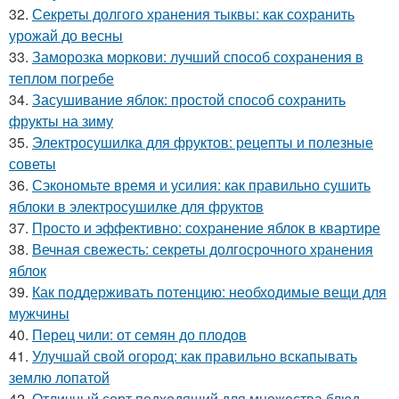
32.
Секреты долгого хранения тыквы: как сохранить
урожай до весны
33.
Заморозка моркови: лучший способ сохранения в
теплом погребе
34.
Засушивание яблок: простой способ сохранить
фрукты на зиму
35.
Электросушилка для фруктов: рецепты и полезные
советы
36.
Сэкономьте время и усилия: как правильно сушить
яблоки в электросушилке для фруктов
37.
Просто и эффективно: сохранение яблок в квартире
38.
Вечная свежесть: секреты долгосрочного хранения
яблок
39.
Как поддерживать потенцию: необходимые вещи для
мужчины
40.
Перец чили: от семян до плодов
41.
Улучшай свой огород: как правильно вскапывать
землю лопатой
42.
Отличный сорт подходящий для множества блюд.