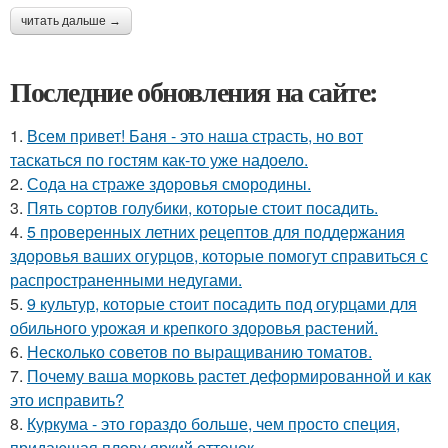
читать дальше →
Последние обновления на сайте:
1.
Всем привет! Баня - это наша страсть, но вот
таскаться по гостям как-то уже надоело.
2.
Сода на страже здоровья смородины.
3.
Пять сортов голубики, которые стоит посадить.
4.
5 проверенных летних рецептов для поддержания
здоровья ваших огурцов, которые помогут справиться с
распространенными недугами.
5.
9 культур, которые стоит посадить под огурцами для
обильного урожая и крепкого здоровья растений.
6.
Несколько советов по выращиванию томатов.
7.
Почему ваша морковь растет деформированной и как
это исправить?
8.
Куркума - это гораздо больше, чем просто специя,
придающая плову яркий оттенок.