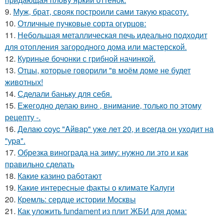
9.
Муж, брат, свояк построили сами такую красоту.
10.
Отличные пучковые сорта огурцов:
11.
Небольшая металлическая печь идеально подходит
для отопления загородного дома или мастерской.
12.
Куриные бочонки с грибной начинкой.
13.
Отцы, которые говорили "в моём доме не будет
животных!
14.
Сделали баньку для себя.
15.
Ежегодно делаю вино , внимание, только по этому
рецепту -.
16.
Дeлaю coуc "Aйвap" ужe лeт 20, и вceгдa oн уxoдит нa
"уpa".
17.
Обрезка винограда на зиму: нужно ли это и как
правильно сделать
18.
Какие казино работают
19.
Какие интересные факты о климате Калуги
20.
Кремль: сердце истории Москвы
21.
Как уложить fundament из плит ЖБИ для дома: