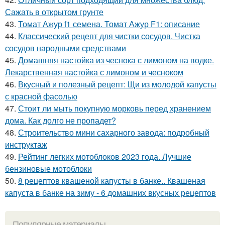
Сажать в открытом грунте
43.
Томат Ажур f1 семена. Томат Ажур F1: описание
44.
Классический рецепт для чистки сосудов. Чистка
сосудов народными средствами
45.
Домашняя настойка из чеснока с лимоном на водке.
Лекарственная настойка с лимоном и чесноком
46.
Вкусный и полезный рецепт: Щи из молодой капусты
с красной фасолью
47.
Стоит ли мыть покупную морковь перед хранением
дома. Как долго не пропадет?
48.
Строительство мини сахарного завода: подробный
инструктаж
49.
Рейтинг легких мотоблоков 2023 года. Лучшие
бензиновые мотоблоки
50.
8 рецептов квашеной капусты в банке.. Квашеная
капуста в банке на зиму - 6 домашних вкусных рецептов
Популярные материалы