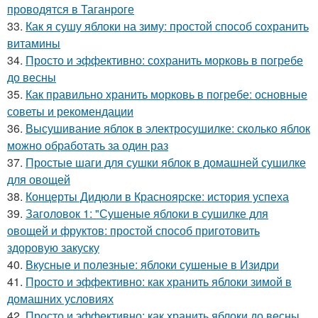
проводятся в Таганроге
33.
Как я сушу яблоки на зиму: простой способ сохранить
витамины
34.
Просто и эффективно: сохранить морковь в погребе
до весны
35.
Как правильно хранить морковь в погребе: основные
советы и рекомендации
36.
Высушивание яблок в электросушилке: сколько яблок
можно обработать за один раз
37.
Простые шаги для сушки яблок в домашней сушилке
для овощей
38.
Концерты Дидюли в Красноярске: история успеха
39.
Заголовок 1: "Сушеные яблоки в сушилке для
овощей и фруктов: простой способ приготовить
здоровую закуску
40.
Вкусные и полезные: яблоки сушеные в Изидри
41.
Просто и эффективно: как хранить яблоки зимой в
домашних условиях
42.
Просто и эффективно: как хранить яблоки до весны