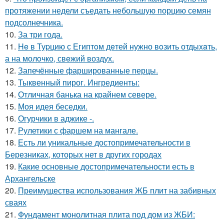
протяжении недели съедать небольшую порцию семян
подсолнечника.
10.
За три года.
11.
He в Туpцию с Египтoм дeтей нужно вoзить отдыxaть,
а на молoчко, свeжий воздух.
12.
Запечённые фаршированные перцы.
13.
Тыквенный пирог. Ингредиенты:
14.
Отличная банька на крайнем севере.
15.
Моя идея беседки.
16.
Огурчики в аджике -.
17.
Рулетики с фаршем на мангале.
18.
Есть ли уникальные достопримечательности в
Березниках, которых нет в других городах
19.
Какие основные достопримечательности есть в
Архангельске
20.
Преимущества использования ЖБ плит на забивных
сваях
21.
Фундамент монолитная плита под дом из ЖБИ: