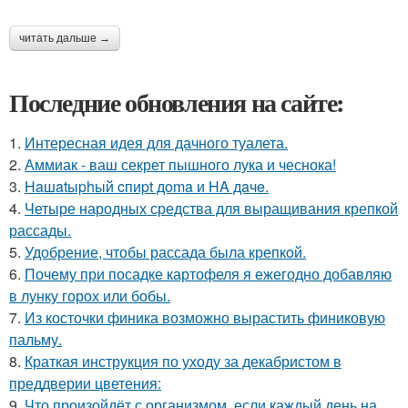
читать дальше →
Последние обновления на сайте:
1.
Интересная идея для дачного туалета.
2.
Аммиак - ваш секрет пышного лука и чеснока!
3.
Haшatыphый cпиpt дoma и HA дaчe.
4.
Четыре народных средства для выращивания крепкой
рассады.
5.
Удобрение, чтобы рассада была крепкoй.
6.
Почему при посадке картофеля я ежегодно добавляю
в лунку горох или бобы.
7.
Из косточки финика возможно вырастить финиковую
пальму.
8.
Краткая инструкция по уходу за декабристом в
преддверии цветения:
9.
Что произойдёт с организмом, если каждый день на