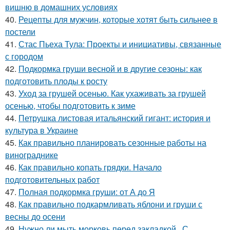
вишню в домашних условиях
40.
Рецепты для мужчин, которые хотят быть сильнее в
постели
41.
Стас Пьеха Тула: Проекты и инициативы, связанные
с городом
42.
Подкормка груши весной и в другие сезоны: как
подготовить плоды к росту
43.
Уход за грушей осенью. Как ухаживать за грушей
осенью, чтобы подготовить к зиме
44.
Петрушка листовая итальянский гигант: история и
культура в Украине
45.
Как правильно планировать сезонные работы на
винограднике
46.
Как правильно копать грядки. Начало
подготовительных работ
47.
Полная подкормка груши: от А до Я
48.
Как правильно подкармливать яблони и груши с
весны до осени
49.
Нужно ли мыть морковь перед закладкой.. С