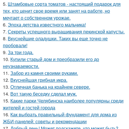
5.
Штамбовые сорта томатов - настоящий подарок для
тех, кто ценит свое время или занят на работе, но
мечтает о собственном урожае.
6.
Эпоха детства известного мальчика!
7.
Секреты успешного выращивания пекинской капусты.
8.
Вкуснейшие оладушки. Таких вы еще точно не
пробовали!
9.
За три года.
10.
Купили старый дом и преобразили его до
неузнаваемости.
11.
Забор из камня своими руками.
12.
Вкуснейшая грибная икра.
13.
Отличная банька на крайнем севере.
14.
Вот такую беседку сделал муж.
15.
Какие парки Челябинска наиболее популярны среди
жителей и гостей города
16.
Как выбрать правильный фундамент для дома из
ЖБИ-панелей: советы и рекомендации
17.
Добрый день! Может подскажете, что может быть?