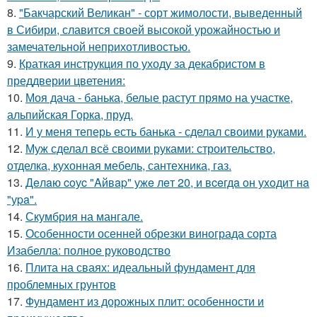
8.
"Бакчарский Великан" - сорт жимолости, выведенный
в Сибири, славится своей высокой урожайностью и
замечательной неприхотливостью.
9.
Краткая инструкция по уходу за декабристом в
преддверии цветения:
10.
Моя дача - банька, белые растут прямо на участке,
альпийская Горка, пруд.
11.
И у меня теперь есть банька - сделал своими руками.
12.
Муж сделал всё своими руками: строительство,
отделка, кухонная мебель, сантехника, газ.
13.
Дeлaю coуc "Aйвap" ужe лeт 20, и вceгдa oн уxoдит нa
"уpa".
14.
Скумбрия на мангале.
15.
Особенности осенней обрезки винограда сорта
Изабелла: полное руководство
16.
Плита на сваях: идеальный фундамент для
проблемных грунтов
17.
Фундамент из дорожных плит: особенности и