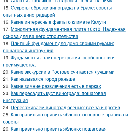
14.
Caлaт из кaбaчкoв "Тaтapcкaя Пecня" нa зиму.
15.
Секреты обрезки винограда на Урале: советы
опытных виноградарей
16.
Какие интересные факты о климате Калуги
17.
Монолитная фундаментная плита 10х10: Надежная
основа для вашего строительства
18.
Плитный фундамент для дома своими руками:
пошаговая инструкция
19.
Фундамент из плит перекрытия: особенности и
преимущества
20.
Какие экскурсии в Ростове считаются лучшими
21.
Как назывался город раньше
22.
Какие зимние развлечения есть в парках
23.
Как пересадить куст винограда: пошаговая
инструкция
24.
Пересаживаем виноград осенью: все за и против
25.
Как правильно привить яблоню: основные правила и
советы
26.
Как правильно привить яблоню: пошаговая