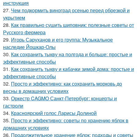
инструкция
27.
Чем подкормить виноград осенью перед обрезкой и
укрытием
28.
Как правильно сушить шиповник: полезные советы от
Русского фермера
29.
Игорь Саруханов и его группа: Музыкальное
наследие Йошкар-Олы
30.
Как сохранить тыкву на полгода и больше: простые и
эффективные способы
31.
Как сохранить тыкву и кабачки зимой дома: простые и
эффективные способы
32.
Просто и эффективно: как сохранить морковь до
весны в домашних условиях
33.
Оркестр CAGMO Санкт-Петербург: концерты и
гастроли
34.
Красноярский голос Ларисы Долиной
35.
Просто и эффективно: советы по хранению яблок в
домашних условиях
36.
Продолжительное хранение яблок: подходы и советы