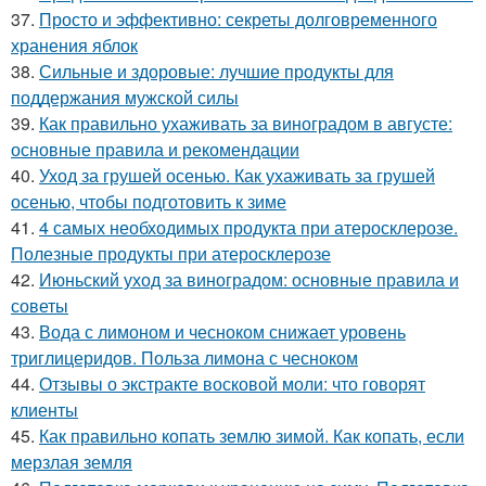
37.
Просто и эффективно: секреты долговременного
хранения яблок
38.
Сильные и здоровые: лучшие продукты для
поддержания мужской силы
39.
Как правильно ухаживать за виноградом в августе:
основные правила и рекомендации
40.
Уход за грушей осенью. Как ухаживать за грушей
осенью, чтобы подготовить к зиме
41.
4 самых необходимых продукта при атеросклерозе.
Полезные продукты при атеросклерозе
42.
Июньский уход за виноградом: основные правила и
советы
43.
Вода с лимоном и чесноком снижает уровень
триглицеридов. Польза лимона с чесноком
44.
Отзывы о экстракте восковой моли: что говорят
клиенты
45.
Как правильно копать землю зимой. Как копать, если
мерзлая земля