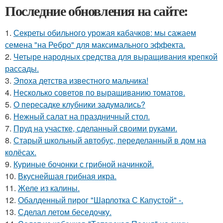
Последние обновления на сайте:
1.
Секреты обильного урожая кабачков: мы сажаем
семена "на Ребро" для максимального эффекта.
2.
Четыре народных средства для выращивания крепкой
рассады.
3.
Эпоха детства известного мальчика!
4.
Несколько советов по выращиванию томатов.
5.
О пересадке клубники задумались?
6.
Нежный салат на праздничный стол.
7.
Пруд на участке, сделанный своими руками.
8.
Старый школьный автобус, переделанный в дом на
колёсах.
9.
Куриные бочонки с грибной начинкой.
10.
Вкуснейшая грибная икра.
11.
Желе из калины.
12.
Обалденный пирог "Шарлотка С Капустой" -.
13.
Сделал летом беседочку.