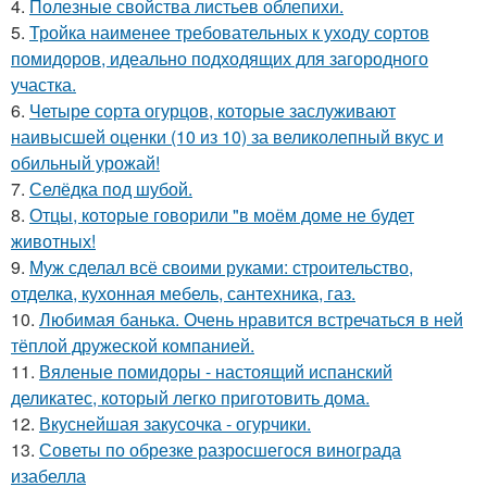
4.
Полезные свойства листьев облепихи.
5.
Тройка наименее требовательных к уходу сортов
помидоров, идеально подходящих для загородного
участка.
6.
Четыре сорта огурцов, которые заслуживают
наивысшей оценки (10 из 10) за великолепный вкус и
обильный урожай!
7.
Селёдка под шубой.
8.
Отцы, которые говорили "в моём доме не будет
животных!
9.
Муж сделал всё своими руками: строительство,
отделка, кухонная мебель, сантехника, газ.
10.
Любимая банька. Очень нравится встречаться в ней
тёплой дружеской компанией.
11.
Вяленые помидоры - настоящий испанский
деликатес, который легко приготовить дома.
12.
Вкуснейшая закусочка - огурчики.
13.
Советы по обрезке разросшегося винограда
изабелла