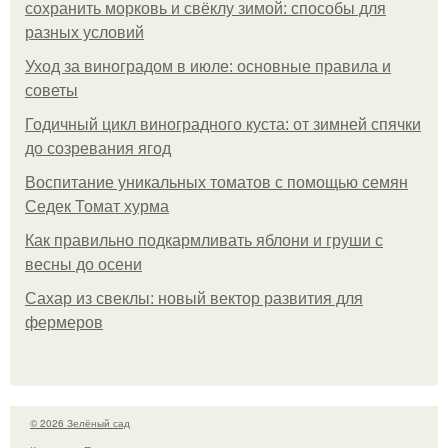
сохранить морковь и свёклу зимой: способы для
разных условий
Уход за виноградом в июле: основные правила и
советы
Годичный цикл виноградного куста: от зимней спячки
до созревания ягод
Воспитание уникальных томатов с помощью семян
Седек Томат хурма
Как правильно подкармливать яблони и груши с
весны до осени
Сахар из свеклы: новый вектор развития для
фермеров
© 2026 Зелёный сад