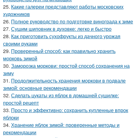
25.
Какие галереи представляют работы московских
художников
26.
Полное руководство по подготовке винограда к зиме
27.
Сушим шиповник в духовке: легко и быстро
28.
Как приготовить сухофрукты из дачного урожая
своими руками
29.
Проверенный способ: как правильно хранить
морковь зимой
30.
Заморозка моркови: простой способ сохранения на
зиму
31.
Продолжительность хранения моркови в подвале
зимой: основные рекомендации
32.
Сделать цукаты из яблок в домашней сушилке:
простой рецепт
33.
Просто и эффективно: сохранить купленные впрок
яблоки
34.
Хранение яблок зимой: проверенные методы и
рекомендации