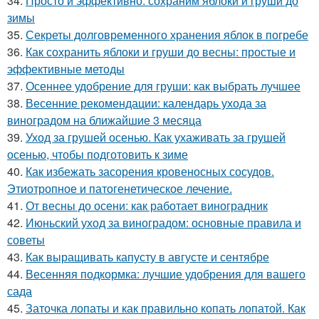
34.
Просто и эффективно: сохраним яблоки и груши до
зимы
35.
Секреты долговременного хранения яблок в погребе
36.
Как сохранить яблоки и груши до весны: простые и
эффективные методы
37.
Осеннее удобрение для груши: как выбрать лучшее
38.
Весенние рекомендации: календарь ухода за
виноградом на ближайшие 3 месяца
39.
Уход за грушей осенью. Как ухаживать за грушей
осенью, чтобы подготовить к зиме
40.
Как избежать засорения кровеносных сосудов.
Этиотропное и патогенетическое лечение.
41.
От весны до осени: как работает виноградник
42.
Июньский уход за виноградом: основные правила и
советы
43.
Как выращивать капусту в августе и сентябре
44.
Весенняя подкормка: лучшие удобрения для вашего
сада
45.
Заточка лопаты и как правильно копать лопатой. Как