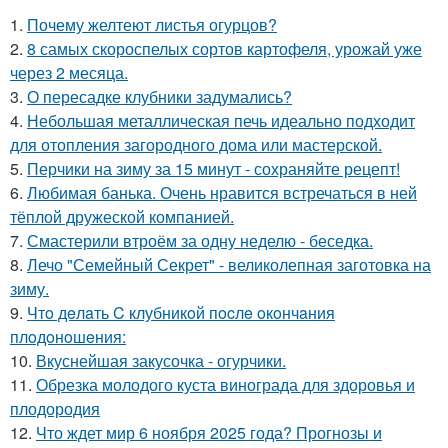
1.
Почему желтеют листья огурцов?
2.
8 самых скороспелых сортов картофеля, урожай уже
через 2 месяца.
3.
О пересадке клубники задумались?
4.
Небольшая металлическая печь идеально подходит
для отопления загородного дома или мастерской.
5.
Перчики на зиму за 15 минут - сохраняйте рецепт!
6.
Любимая банька. Очень нравится встречаться в ней
тёплой дружеской компанией.
7.
Смастерили втроём за одну неделю - беседка.
8.
Лечо "Семейный Секрет" - великолепная заготовка на
зиму.
9.
Чтo дeлaть C клубникoй пocлe oкoнчaния
плoдoнoшeния:
10.
Вкуснейшая закусочка - огурчики.
11.
Обрезка молодого куста винограда для здоровья и
плодородия
12.
Что ждет мир 6 ноября 2025 года? Прогнозы и