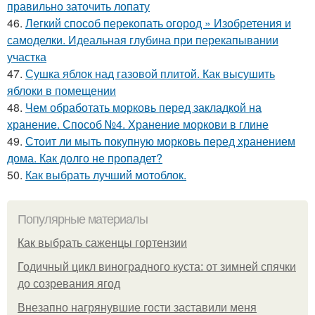
правильно заточить лопату
46.
Легкий способ перекопать огород » Изобретения и
самоделки. Идеальная глубина при перекапывании
участка
47.
Сушка яблок над газовой плитой. Как высушить
яблоки в помещении
48.
Чем обработать морковь перед закладкой на
хранение. Способ №4. Хранение моркови в глине
49.
Стоит ли мыть покупную морковь перед хранением
дома. Как долго не пропадет?
50.
Как выбрать лучший мотоблок.
Популярные материалы
Как выбрать саженцы гортензии
Годичный цикл виноградного куста: от зимней спячки
до созревания ягод
Внезапно нагрянувшие гости заставили меня