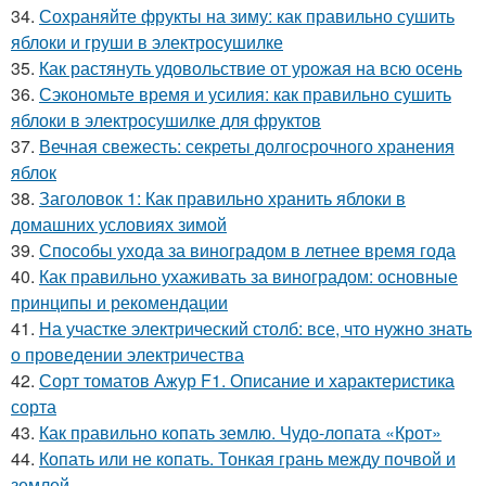
34.
Сохраняйте фрукты на зиму: как правильно сушить
яблоки и груши в электросушилке
35.
Как растянуть удовольствие от урожая на всю осень
36.
Сэкономьте время и усилия: как правильно сушить
яблоки в электросушилке для фруктов
37.
Вечная свежесть: секреты долгосрочного хранения
яблок
38.
Заголовок 1: Как правильно хранить яблоки в
домашних условиях зимой
39.
Способы ухода за виноградом в летнее время года
40.
Как правильно ухаживать за виноградом: основные
принципы и рекомендации
41.
На участке электрический столб: все, что нужно знать
о проведении электричества
42.
Сорт томатов Ажур F1. Описание и характеристика
сорта
43.
Как правильно копать землю. Чудо-лопата «Крот»
44.
Копать или не копать. Тонкая грань между почвой и
землей