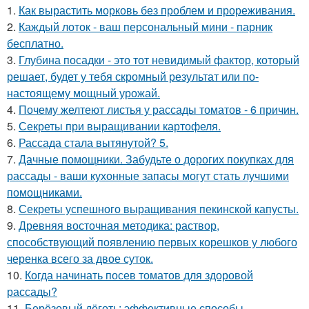
1.
Как вырастить морковь без проблем и прореживания.
2.
Каждый лоток - ваш персональный мини - парник
бесплатно.
3.
Глубина посадки - это тот невидимый фактор, который
решает, будет у тебя скромный результат или по-
настоящему мощный урожай.
4.
Почему желтеют листья у рассады томатов - 6 причин.
5.
Секреты при выращивании картофеля.
6.
Рассада стала вытянутой? 5.
7.
Дачные помощники. Забудьте о дорогих покупках для
рассады - ваши кухонные запасы могут стать лучшими
помощниками.
8.
Секреты успешного выращивания пекинской капусты.
9.
Древняя восточная методика: раствор,
способствующий появлению первых корешков у любого
черенка всего за двое суток.
10.
Когда начинать посев томатов для здоровой
рассады?
11.
Берёзовый дёготь: эффективные способы