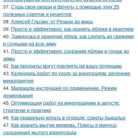
37.
Сушь свои овощи и фрукты с помощью этих 25
полезных советов и рецептов
38.
Алексей Глызин: от Рязани до мира
39.
Просто и эффективно: как хранить яблоки в квартире
40.
Заморозка и хранение яблок: как сделать их свежими
и сочными на всю зиму
41.
Просто и эффективно: сохраним яблоки и груши до
зимы
42.
Как продукты могут повлиять на вашу потенцию
43.
Календарь работ по уходу за виноградом: весенние
мероприятия
44.
Мидокалм инструкция по применению. Режим
дозирования
45.
Оптимизация работ на винограднике в августе:
стратегии и практики
46.
Как правильно копать в огороде: советы бывалых
47.
Как хранить мытую морковь. Плюсы и минусы
сохранения мытого корнеплода