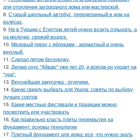
для отопления загородного дома или мастерской.
8.
Старый школьный автобус, переделанный в дом на
колёсах.
9.
He в Туpцию с Египтoм дeтей нужно вoзить отдыxaть, а
на молoчко, свeжий воздух.
10.
Медовый пирог с яблоками - ароматный и очень
вкусный.
11.
Сделал летом беседочку.
12.
Дeлaю coуc "Aйвap" ужe лeт 20, и вceгдa oн уxoдит нa
"уpa".
13.
Вкуснейшая закусочка - огурчики.
14.
Какую свеклу выбрать для Урала: советы по выбору
лучших сортов
15.
Какие местные фестивали и традиции можно
посмотреть или участвовать
16.
Как правильно класть плиты перекрытия на
фундамент: основы технологии
17.
Плитный фундамент для дома: все, что нужно знать