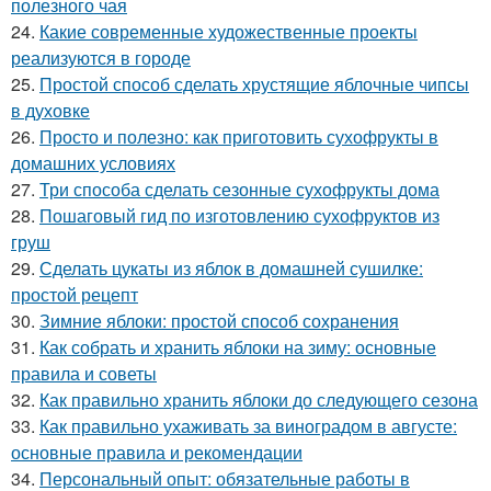
полезного чая
24.
Какие современные художественные проекты
реализуются в городе
25.
Простой способ сделать хрустящие яблочные чипсы
в духовке
26.
Просто и полезно: как приготовить сухофрукты в
домашних условиях
27.
Три способа сделать сезонные сухофрукты дома
28.
Пошаговый гид по изготовлению сухофруктов из
груш
29.
Сделать цукаты из яблок в домашней сушилке:
простой рецепт
30.
Зимние яблоки: простой способ сохранения
31.
Как собрать и хранить яблоки на зиму: основные
правила и советы
32.
Как правильно хранить яблоки до следующего сезона
33.
Как правильно ухаживать за виноградом в августе:
основные правила и рекомендации
34.
Персональный опыт: обязательные работы в