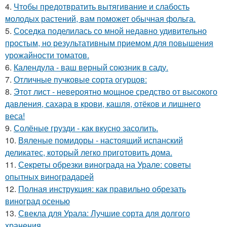
4.
Чтобы предотвратить вытягивание и слабость
молодых растений, вам поможет обычная фольга.
5.
Соседка поделилась со мной недавно удивительно
простым, но результативным приемом для повышения
урожайности томатов.
6.
Календула - ваш верный союзник в саду.
7.
Отличные пучковые сорта огурцов:
8.
Этот лист - невероятно мощное средство от высокого
давления, сахара в крови, кашля, отёков и лишнего
веса!
9.
Солёные грузди - как вкусно засолить.
10.
Вяленые помидоры - настоящий испанский
деликатес, который легко приготовить дома.
11.
Секреты обрезки винограда на Урале: советы
опытных виноградарей
12.
Полная инструкция: как правильно обрезать
виноград осенью
13.
Свекла для Урала: Лучшие сорта для долгого
хранения