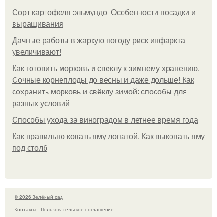
Сорт картофеля эльмундо. Особенности посадки и
выращивания
Дачные работы в жаркую погоду риск инфаркта
увеличивают!
Как готовить морковь и свеклу к зимнему хранению.
Сочные корнеплоды до весны и даже дольше! Как
сохранить морковь и свёклу зимой: способы для
разных условий
Способы ухода за виноградом в летнее время года
Как правильно копать яму лопатой. Как выкопать яму
под столб
© 2026 Зелёный сад
Контакты
Пользовательское соглашение