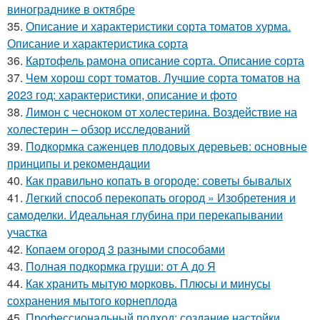
винограднике в октябре
35.
Описание и характеристики сорта томатов хурма.
Описание и характеристика сорта
36.
Картофель рамона описание сорта. Описание сорта
37.
Чем хорош сорт томатов. Лучшие сорта томатов на
2023 год: характеристики, описание и фото
38.
Лимон с чесноком от холестерина. Воздействие на
холестерин – обзор исследований
39.
Подкормка саженцев плодовых деревьев: основные
принципы и рекомендации
40.
Как правильно копать в огороде: советы бывалых
41.
Легкий способ перекопать огород » Изобретения и
самоделки. Идеальная глубина при перекапывании
участка
42.
Копаем огород 3 разными способами
43.
Полная подкормка груши: от А до Я
44.
Как хранить мытую морковь. Плюсы и минусы
сохранения мытого корнеплода
45.
Профессиональный подход: создание настойки