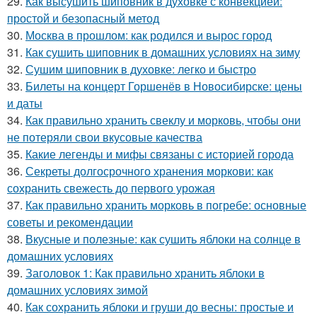
29.
Как высушить шиповник в духовке с конвекцией:
простой и безопасный метод
30.
Москва в прошлом: как родился и вырос город
31.
Как сушить шиповник в домашних условиях на зиму
32.
Сушим шиповник в духовке: легко и быстро
33.
Билеты на концерт Горшенёв в Новосибирске: цены
и даты
34.
Как правильно хранить свеклу и морковь, чтобы они
не потеряли свои вкусовые качества
35.
Какие легенды и мифы связаны с историей города
36.
Секреты долгосрочного хранения моркови: как
сохранить свежесть до первого урожая
37.
Как правильно хранить морковь в погребе: основные
советы и рекомендации
38.
Вкусные и полезные: как сушить яблоки на солнце в
домашних условиях
39.
Заголовок 1: Как правильно хранить яблоки в
домашних условиях зимой
40.
Как сохранить яблоки и груши до весны: простые и