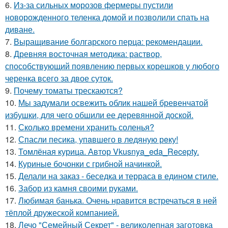
6.
Из-за сильных морозов фермеры пустили
новорожденного теленка домой и позволили спать на
диване.
7.
Выращивание болгарского перца: рекомендации.
8.
Древняя восточная методика: раствор,
способствующий появлению первых корешков у любого
черенка всего за двое суток.
9.
Почему томаты трескаются?
10.
Мы задумали освежить облик нашей бревенчатой
избушки, для чего обшили ее деревянной доской.
11.
Сколько времени хранить соленья?
12.
Спасли песика, упaвшего в ледяную рeку!
13.
Томлёная курица. Автор Vkusnya_eda_Recepty.
14.
Куриные бочонки с грибной начинкой.
15.
Делали на заказ - беседка и терраса в едином стиле.
16.
Забор из камня своими руками.
17.
Любимая банька. Очень нравится встречаться в ней
тёплой дружеской компанией.
18.
Лечо "Семейный Секрет" - великолепная заготовка