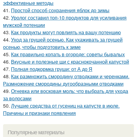
эффективные методы
41.
Простой способ сохранения яблок до зимы
42.
Уролог составил топ-10 продуктов для усиливания
мужской потенции
43.
Как продукты могут повлиять на вашу потенцию
44.
Уход за грушей осенью. Как ухаживать за грушей
осенью, чтобы подготовить к зиме
45.
Как правильно копать в огороде: советы бывалых
46.
Вкусные и полезные щи с краснокочанной капустой
47.
Полная подкормка груши: от А до Я
48.
Как размножить смородину отводками и черенками.
Размножение смородины дугообразными отводками
49.
Огневка или восковая моль: что выбрать для ухода
за волосами
50.
Лучшие средства от гусениц на капусте в июле.
Причины и признаки появления
Популярные материалы