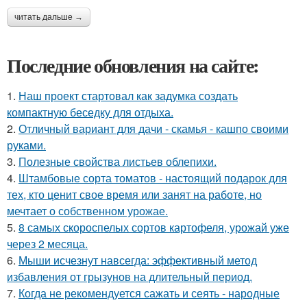
читать дальше →
Последние обновления на сайте:
1.
Наш проект стартовал как задумка создать
компактную беседку для отдыха.
2.
Отличный вариант для дачи - скамья - кашпо своими
руками.
3.
Полезные свойства листьев облепихи.
4.
Штамбовые сорта томатов - настоящий подарок для
тех, кто ценит свое время или занят на работе, но
мечтает о собственном урожае.
5.
8 самых скороспелых сортов картофеля, урожай уже
через 2 месяца.
6.
Мыши исчезнут навсегда: эффективный метод
избавления от грызунов на длительный период.
7.
Когда не рекомендуется сажать и сеять - народные