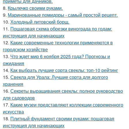
приметы для дачников.
8.
Крылечко своими руками.
9.
Маринованные помидоры - самый простой рецепт.
10.
Холодный литовский борщ.
11.
Пошаговая схема обрезки винограда по годам:
инструкция для начинающих
12.
Какие современные технологии применяются в
городском хозяйстве
13.
Что ждет мир 6 ноября 2025 года? Прогнозы и
ожидания
14.
Как выбрать лучшие сорта свеклы: топ-10 рейтинг
15.
Свекла для Урала: Лучшие сорта для долгого
хранения
16.
Секреты выращивания свеклы: полное руководство
для садоводов
17.
Какие музеи представляют коллекции современного
искусства
18.
Плитный фундамент своими руками: пошаговая
инструкция для начинающих