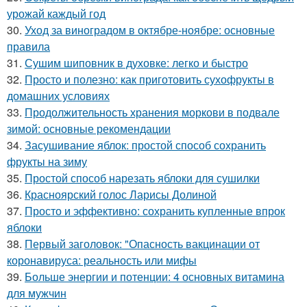
урожай каждый год
30.
Уход за виноградом в октябре-ноябре: основные
правила
31.
Сушим шиповник в духовке: легко и быстро
32.
Просто и полезно: как приготовить сухофрукты в
домашних условиях
33.
Продолжительность хранения моркови в подвале
зимой: основные рекомендации
34.
Засушивание яблок: простой способ сохранить
фрукты на зиму
35.
Простой способ нарезать яблоки для сушилки
36.
Красноярский голос Ларисы Долиной
37.
Просто и эффективно: сохранить купленные впрок
яблоки
38.
Первый заголовок: "Опасность вакцинации от
коронавируса: реальность или мифы
39.
Больше энергии и потенции: 4 основных витамина
для мужчин