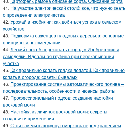
40.
Картофель рамона описание сорта. Описание сорта
41.
На участке электрический столб: все, что нужно знать
о проведении электричества
42.
Урожай в изобилии: как добиться успеха в сельском
хозяйстве
43.
Подкормка саженцев плодовых деревьев: основные
принципы и рекомендации
44.
Легкий способ перекопать огород » Изобретения и
самоделки. Идеальная глубина при перекапывании
участка
45.
Как правильно копать грядки лопатой. Как правильно
копать в огороде: советы бывалых
46.
Проектирование системы автоматического полива –
последовательность, особенности и нюансы работы
47.
Профессиональный подход: создание настойки
восковой моли
48.
Настойка из личинок восковой моли: секреты
создания и применения
49.
Стоит ли мыть покупную морковь перед хранением