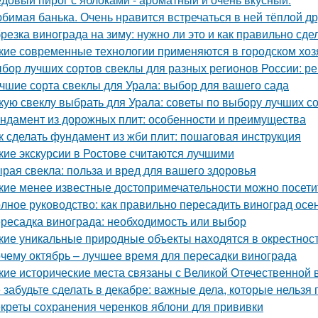
бимая банька. Очень нравится встречаться в ней тёплой д
резка винограда на зиму: нужно ли это и как правильно сде
кие современные технологии применяются в городском хоз
бор лучших сортов свеклы для разных регионов России: 
чшие сорта свеклы для Урала: выбор для вашего сада
кую свеклу выбрать для Урала: советы по выбору лучших с
ндамент из дорожных плит: особенности и преимущества
к сделать фундамент из жби плит: пошаговая инструкция
кие экскурсии в Ростове считаются лучшими
рая свекла: польза и вред для вашего здоровья
кие менее известные достопримечательности можно посети
лное руководство: как правильно пересадить виноград осе
ресадка винограда: необходимость или выбор
кие уникальные природные объекты находятся в окрестнос
чему октябрь – лучшее время для пересадки винограда
кие исторические места связаны с Великой Отечественной 
 забудьте сделать в декабре: важные дела, которые нельзя 
креты сохранения черенков яблони для прививки