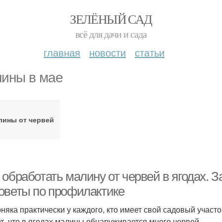
ЗЕЛЁНЫЙ САД
всё для дачи и сада
главная
новости
статьи
ины в мае
лины от червей
 обработать малину от червей в ягодах. 
оветы по профилактике
няка практически у каждого, кто имеет свой садовый участ
т, что в ягодах малины обнаруживается много червей.