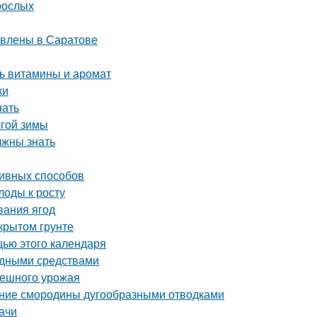
рослых
авлены в Саратове
ть витамины и аромат
ки
нать
лгой зимы
лжны знать
ивных способов
лоды к росту
вания ягод
крытом грунте
щью этого календаря
родными средствами
спешного урожая
ение смородины дугообразными отводками
ачи