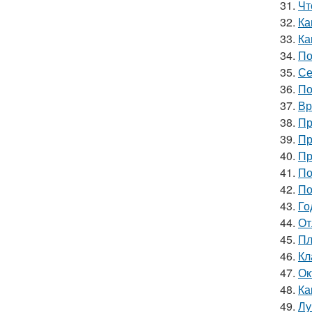
31.
Чт
32.
Ка
33.
Ка
34.
По
35.
Се
36.
По
37.
Вр
38.
Пр
39.
Пр
40.
Пр
41.
По
42.
По
43.
Го
44.
От
45.
Пл
46.
Кл
47.
Ок
48.
Ка
49.
Лу