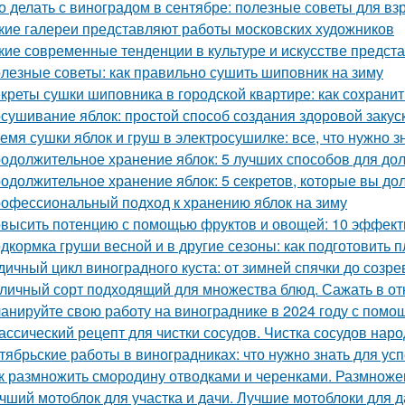
о делать с виноградом в сентябре: полезные советы для вз
кие галереи представляют работы московских художников
кие современные тенденции в культуре и искусстве предст
лезные советы: как правильно сушить шиповник на зиму
креты сушки шиповника в городской квартире: как сохрани
сушивание яблок: простой способ создания здоровой закус
емя сушки яблок и груш в электросушилке: все, что нужно з
одолжительное хранение яблок: 5 лучших способов для до
одолжительное хранение яблок: 5 секретов, которые вы до
офессиональный подход к хранению яблок на зиму
высить потенцию с помощью фруктов и овощей: 10 эффект
дкормка груши весной и в другие сезоны: как подготовить п
дичный цикл виноградного куста: от зимней спячки до созре
личный сорт подходящий для множества блюд. Сажать в от
анируйте свою работу на винограднике в 2024 году с помо
ассический рецепт для чистки сосудов. Чистка сосудов на
тябрьские работы в виноградниках: что нужно знать для у
к размножить смородину отводками и черенками. Размнож
чший мотоблок для участка и дачи. Лучшие мотоблоки для д