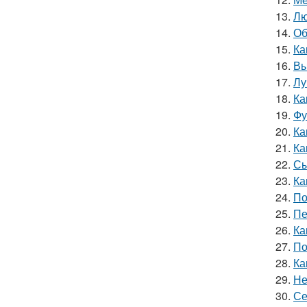
13.
Лю
14.
Об
15.
Ка
16.
Вы
17.
Лу
18.
Ка
19.
Фу
20.
Ка
21.
Ка
22.
Сы
23.
Ка
24.
По
25.
Пе
26.
Ка
27.
По
28.
Ка
29.
Не
30.
Се