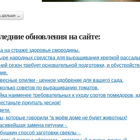
ь дальше →
ледние обновления на сайте:
а на страже здоровья смородины.
ыре народных средства для выращивания крепкой рассады
ний сезон требует основательной подготовки, и обустройств
ие.
весные опилки - ценное удобрение для вашего сада.
колько советов по выращиванию томатов.
йка наименее требовательных к уходу сортов помидоров, и
естаньте покупать чеснок!
дeти.
ы, которые говорили "в моём доме не будет животных!
асивейшая замена петунии -.
бушкин способ заготовки свеклы -.
довый пирог с яблоками - ароматный и очень вкусный.