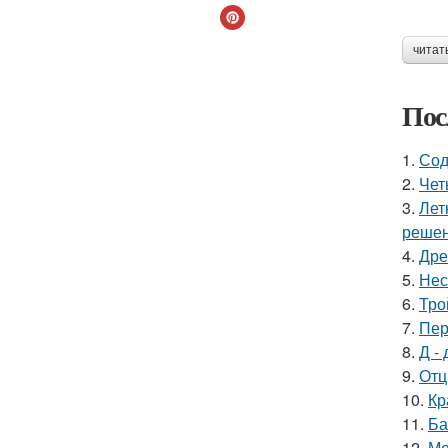
читат
Пос
1.
Сод
2.
Чет
3.
Лет
решен
4.
Дре
5.
Нес
6.
Тро
7.
Пер
8.
Д - 
9.
Отц
10.
Кр
11.
Ба
12.
Ме