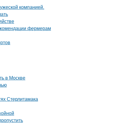
ружеской компанией.
лать
яйстве
рекомендации фермерам
ортов
ть в Москве
нью
тях Стерлитамака
войной
пропустить