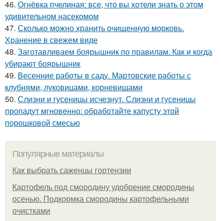
46.
Огнёвка пчелиная: все, что вы хотели знать о этом
удивительном насекомом
47.
Сколько можно хранить очищенную морковь.
Хранение в свежем виде
48.
Заготавливаем боярышник по правилам. Как и когда
убирают боярышник
49.
Весенние работы в саду. Мартовские работы с
клубнями, луковицами, корневищами
50.
Слизни и гусеницы исчезнут. Слизни и гусеницы
пропадут мгновенно: обработайте капусту этой
порошковой смесью
Популярные материалы
Как выбрать саженцы гортензии
Картофель под смородину удобрение смородины
осенью. Подкормка смородины картофельными
очистками