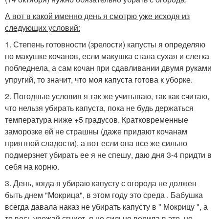
А вот в какой именно день я смотрю уже исходя из
следующих условий:
1. Степень готовности (зрелости) капусты я определяю
по макушке кочанов, если макушка стала сухая и слегка
побледнела, а сам кочан при сдавливании двумя руками
упругий, то значит, что моя капуста готова к уборке.
2. Погодные условия я так же учитываю, так как считаю,
что нельзя убирать капуста, пока не будь держаться
температура ниже +5 градусов. Кратковременные
заморозке ей не страшны (даже придают кочанам
приятной сладости), а вот если она все же сильно
подмерзнет убирать ее я не спешу, даю дня 3-4 придти в
себя на корню.
3. День, когда я убираю капусту с огорода не должен
быть днем "Мокрица", в этом году это среда . Бабушка
всегда давала наказ не убирать капусту в " Мокрицу ", а
то весь урожай сгниет, я не сильно верила в это, но