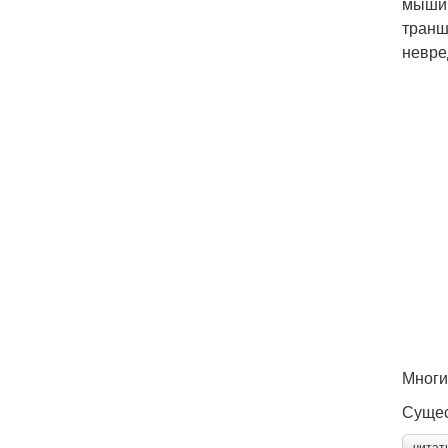
мыши 
транш
невре
Многи
Сущес