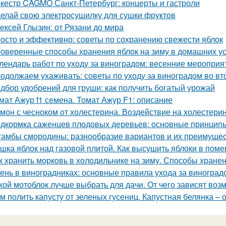
кестр CAGMO Санкт-Петербург: концерты и гастроли
елай свою электросушилку для сушки фруктов
ексей Глызин: от Рязани до мира
осто и эффективно: советы по сохранению свежести яблок
оверенные способы хранения яблок на зиму в домашних у
лендарь работ по уходу за виноградом: весенние мероприя
одолжаем ухаживать: советы по уходу за виноградом во вт
дбор удобрений для груши: как получить богатый урожай
мат Ажур f1 семена. Томат Ажур F1: описание
мон с чесноком от холестерина. Воздействие на холестери
дкормка саженцев плодовых деревьев: основные принцип
амбы смородины: разнообразие вариантов и их преимуще
шка яблок над газовой плитой. Как высушить яблоки в пом
к хранить морковь в холодильнике на зиму. Способы хране
ень в виноградниках: основные правила ухода за виноград
кой мотоблок лучше выбрать для дачи. От чего зависят воз
м полить капусту от зеленых гусениц. Капустная белянка –