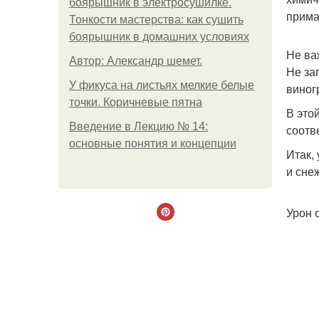
боярышник в электросушилке.
прима
Тонкости мастерства: как сушить
боярышник в домашних условиях
Не ва
Автор: Александр шемет.
Не за
У фикуса на листьях мелкие белые
виног
точки. Коричневые пятна
В это
Введение в Лекцию № 14:
соотв
основные понятия и концепции
Итак,
и снеж
Урон 