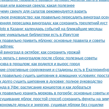
рая или вареная свекла: какая полезнее
чему свеклу для салатов рекомендуется варить
лное руководство: как правильно пересадить виноград осе
енняя пересадка винограда: как сохранить трехлетний куст
loto в Казани: календарь событий на ближайшие месяцы
кие уникальные библиотеки есть в Иркутске
к правильно привить яблоню: основные правила и советы
adlines:
й виноград в октябре: как сохранить урожай
о делать с виноградом после сбора: полезные советы
сква в прошлом: как родился и вырос город
кие спортивные сооружения и стадионы есть в Екатеринбур
к правильно сушить шиповник в домашних условиях: прост
к долго сушить шиповник в духовке: полное руководство
нда в Уфе: расписание концертов и как добраться
к правильно хранить морковь в погребе: основные советы 
сушивание яблок: простой способ сохранить фрукты на зим
кономьте деньги и энергию, сушивая яблоки без сушилки