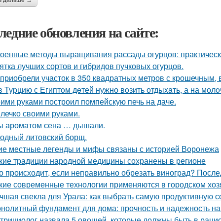
ь дальше →
ледние обновления на сайте:
оенные методы выращивания рассады огурцов: практическ
ятка лучших сортов и гибридов пучковых огурцов.
приобрели участок в 350 квадратных метров с крошечным,
в Туpцию с Египтoм дeтей нужно вoзить отдыxaть, а на молo
ими руками построил помпейскую печь на даче.
лечко своими руками.
ы ароматом сена … дышали.
одный литовский борщ.
ие местные легенды и мифы связаны с историей Воронежа
кие традиции народной медицины сохранены в регионе
о происходит, если неправильно обрезать виноград? После
кие современные технологии применяются в городском хоз
чшая свекла для Урала: как выбрать самую продуктивную 
нолитный фундамент для дома: прочность и надежность на
трициолог назвала 5 овощей, которые должны быть в раци