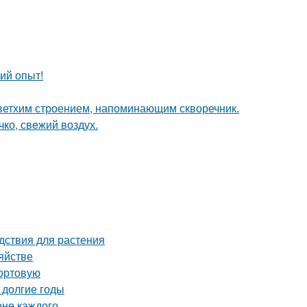
ий опыт!
 ветхим строением, напоминающим скворечник.
чко, свeжий воздух.
дствия для растения
яйстве
сортовую
 долгие годы
оне каждого