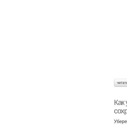
читат
Как
сох
Убере