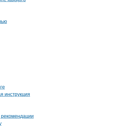
нью
ге
ая инструкция
и рекомендации
у