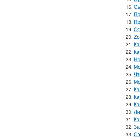
16.
Сы
17.
По
18.
По
19.
Ос
20.
Zo
21.
Ка
22.
Ка
23.
He
24.
Мо
25.
Чт
26.
Мо
27.
Ка
28.
Ка
29.
Ка
30.
Ли
31.
Ка
32.
За
33.
Сэ