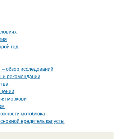
словиях
тия
орой год
н – обзор исследований
ы и рекомендации
ства
ещении
ния моркови
ом
можности мотоблока
 основной вредитель капусты