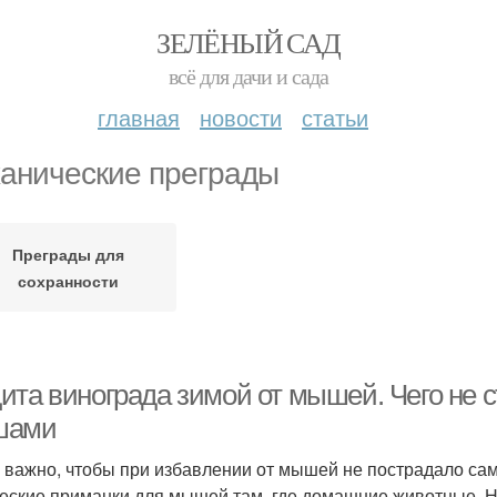
ЗЕЛЁНЫЙ САД
всё для дачи и сада
главная
новости
статьи
анические преграды
Преграды для
сохранности
ита винограда зимой от мышей. Чего не с
шами
 важно, чтобы при избавлении от мышей не пострадало сам
еские приманки для мышей там, где домашние животные. Н