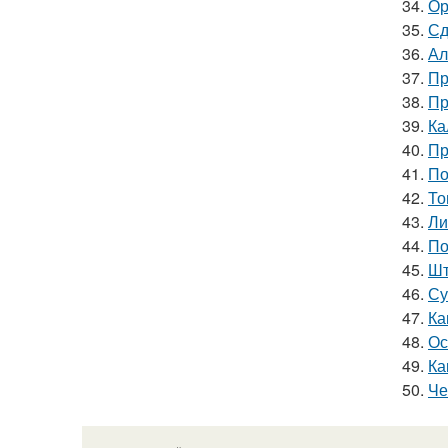
34.
Ор
35.
Сд
36.
Ал
37.
Пр
38.
Пр
39.
Ка
40.
Пр
41.
По
42.
То
43.
Ли
44.
По
45.
Шт
46.
Су
47.
Ка
48.
Ос
49.
Ка
50.
Че