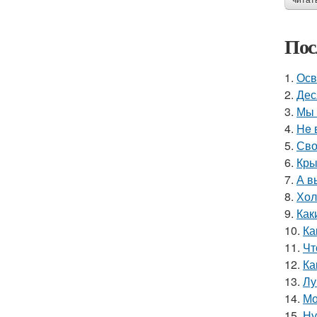
читат
Пос
1.
Осв
2.
Дес
3.
Мы 
4.
He 
5.
Сво
6.
Кры
7.
А в
8.
Хол
9.
Как
10.
Ка
11.
Чт
12.
Ка
13.
Лу
14.
Мо
15.
Ну