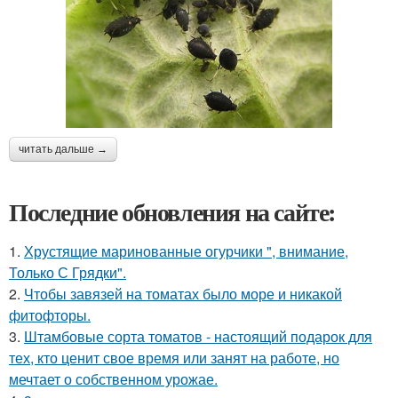
читать дальше →
Последние обновления на сайте:
1.
Хрустящие маринованные огурчики ", внимание,
Только С Грядки".
2.
Чтобы завязей на томатах было море и никакой
фитофторы.
3.
Штамбовые сорта томатов - настоящий подарок для
тех, кто ценит свое время или занят на работе, но
мечтает о собственном урожае.