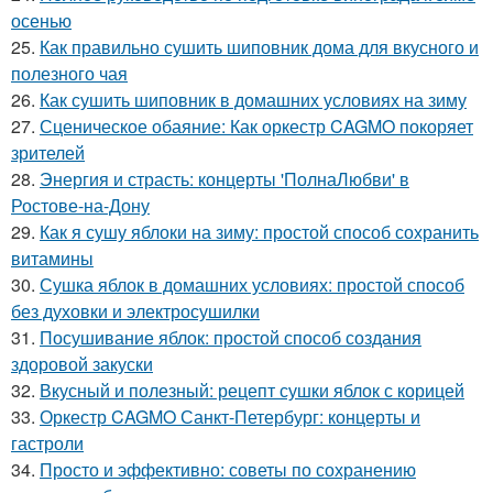
осенью
25.
Как правильно сушить шиповник дома для вкусного и
полезного чая
26.
Как сушить шиповник в домашних условиях на зиму
27.
Сценическое обаяние: Как оркестр CAGMO покоряет
зрителей
28.
Энергия и страсть: концерты 'ПолнаЛюбви' в
Ростове-на-Дону
29.
Как я сушу яблоки на зиму: простой способ сохранить
витамины
30.
Сушка яблок в домашних условиях: простой способ
без духовки и электросушилки
31.
Посушивание яблок: простой способ создания
здоровой закуски
32.
Вкусный и полезный: рецепт сушки яблок с корицей
33.
Оркестр CAGMO Санкт-Петербург: концерты и
гастроли
34.
Просто и эффективно: советы по сохранению