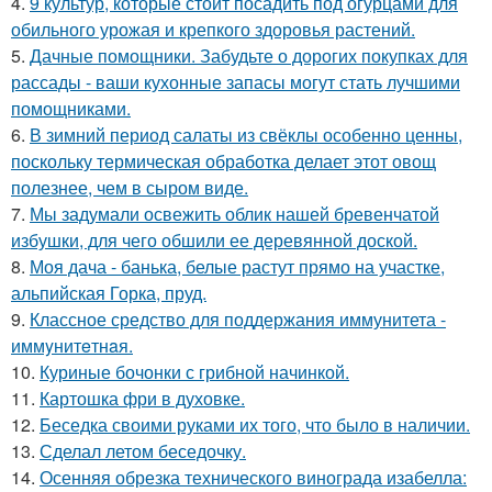
4.
9 культур, которые стоит посадить под огурцами для
обильного урожая и крепкого здоровья растений.
5.
Дачные помощники. Забудьте о дорогих покупках для
рассады - ваши кухонные запасы могут стать лучшими
помощниками.
6.
В зимний период салаты из свёклы особенно ценны,
поскольку термическая обработка делает этот овощ
полезнее, чем в сыром виде.
7.
Мы задумали освежить облик нашей бревенчатой
избушки, для чего обшили ее деревянной доской.
8.
Моя дача - банька, белые растут прямо на участке,
альпийская Горка, пруд.
9.
Классное средство для поддержания иммунитета -
иммyнитeтнaя.
10.
Куриные бочонки с грибной начинкой.
11.
Картошка фри в духовке.
12.
Беседка своими руками их того, что было в наличии.
13.
Сделал летом беседочку.
14.
Осенняя обрезка технического винограда изабелла: