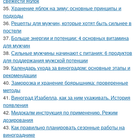
свежести яблок
35.
Хранение яблок на зиму: основные принципы и
подходы
36.
Рецепты для мужчин, которые хотят быть сильнее в
постели
37.
Больше энергии и потенции: 4 основных витамина
для мужчин
38.
Сильные мужчины начинают с питания: 6 продуктов
для поддержания мужской потенции
39.
Календарь ухода за виноградом: основные этапы и
рекомендации
40.
Заморозка и хранение боярышника: проверенные
методы
41.
Виноград Изабелла, как за ним ухаживать. История
появления
42.
Мидокалм инструкция по применению. Режим
дозирования
43.
Как правильно планировать сезонные работы на
винограднике