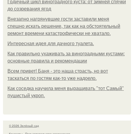
Годичный цикл виноградного куста: от зимней спячки
до созревания ягод
Внезапно нагрянувшие гости заставили меня
спешно искать решение, так как на обстоятельный
ремонт времени катастрофически не хватало.
Интересная идея для дачного туалета.
Как правильно ухаживать за виноградными кустами:
основные правила и рекомендации
Всем привет! Баня - это наша страсть, но вот
таскаться по гостям как-то уже надоело.
Как соседка научила меня выращивать "тот Самый"
пушистый укроп.
© 2026 Зелёный сад
Контакты
Пользовательское соглашение