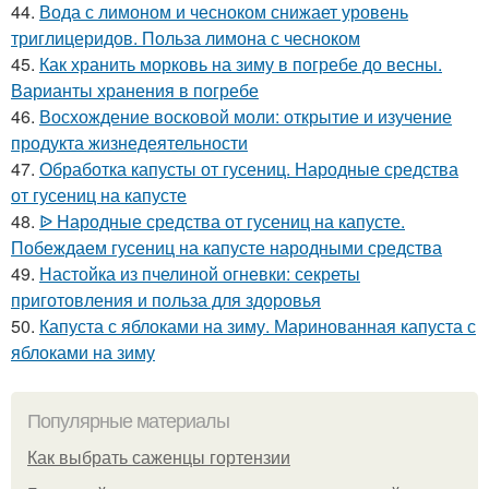
44.
Вода с лимоном и чесноком снижает уровень
триглицеридов. Польза лимона с чесноком
45.
Как хранить морковь на зиму в погребе до весны.
Варианты хранения в погребе
46.
Восхождение восковой моли: открытие и изучение
продукта жизнедеятельности
47.
Обработка капусты от гусениц. Народные средства
от гусениц на капусте
48.
ᐉ Народные средства от гусениц на капусте.
Побеждаем гусениц на капусте народными средства
49.
Настойка из пчелиной огневки: секреты
приготовления и польза для здоровья
50.
Капуста с яблоками на зиму. Маринованная капуста с
яблоками на зиму
Популярные материалы
Как выбрать саженцы гортензии