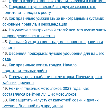
41.
Просто и эффективно: как хранить яблоки в квартире
42.
Подкормка груши весной и в другие сезоны: как
подготовить плоды к росту
43.
Как правильно ухаживать за виноградными кустами:
основные правила и рекомендации
44.
На участке электрический столб: все, что нужно знать
о проведении электричества
45.
Июньский уход за виноградом: основные правила и
советы
46.
Весенняя подкормка: лучшие удобрения для вашего
сада
47.
Как правильно копать грядки. Начало
подготовительных работ
48.
Почему горчат кабачки после жарки. Почему горчат
кабачки, причины
49.
Рейтинг тяжелых мотоблоков 2023 года. Как
составлялся рейтинг лучших мотоблоков
50.
Как защитить капусту от капустной совки и других
гусениц. Внешний вид вредителя