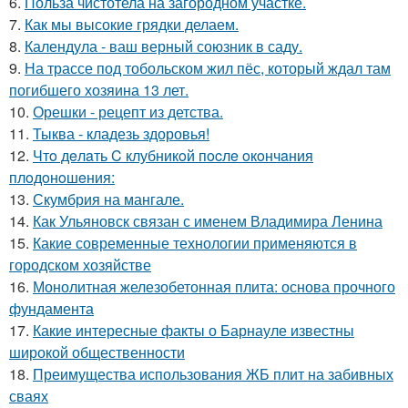
6.
Польза чистотела на загородном участке.
7.
Как мы высокие грядки делаем.
8.
Календула - ваш верный союзник в саду.
9.
На трассе под тобольском жил пёс, который ждал там
погибшего хозяина 13 лет.
10.
Орешки - рецепт из детства.
11.
Тыква - кладезь здоровья!
12.
Чтo дeлaть C клубникoй пocлe oкoнчaния
плoдoнoшeния:
13.
Скумбрия на мангале.
14.
Как Ульяновск связан с именем Владимира Ленина
15.
Какие современные технологии применяются в
городском хозяйстве
16.
Монолитная железобетонная плита: основа прочного
фундамента
17.
Какие интересные факты о Барнауле известны
широкой общественности
18.
Преимущества использования ЖБ плит на забивных
сваях