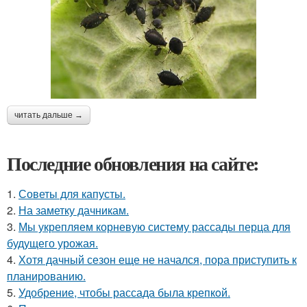
читать дальше →
Последние обновления на сайте:
1.
Советы для капусты.
2.
На заметку дачникам.
3.
Мы укрепляем корневую систему рассады перца для
будущего урожая.
4.
Хотя дачный сезон еще не начался, пора приступить к
планированию.
5.
Удобрение, чтобы рассада была крепкoй.