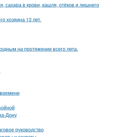
, сахара в крови, кашля, отёков и лишнего
го хозяина 13 лет.
ходным на протяжении всего лета.
а
 времени
войной
на-Дону
аговое руководство
оветы и секреты