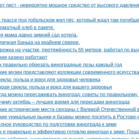
от лист - невероятно мощное средство от высокого давления
 трассе под тобольском жил пёс, который ждал там погибше
оматный хлеб в пакете.
я мама давно зимний сад хотела.
личная банька на крайнем севере.
рожка на участке, протяжённость 55 метров, работал по вы
кие казино работают
к правильно обрезать виноградные лозы каждый год
кие музеи представляют коллекции современного искусств
екла: польза и вред для здоровья человека
рая свекла: польза и вред для вашего здоровья
гда можно пересаживать виноград: советы по правильному
чему октябрь – лучшее время для пересадки винограда
кие исторические места связаны с Великой Отечественной 
кие уникальные рынки и базары можно посетить в Ростове-
лное руководство по подготовке винограда к зиме
к я правильно и эффективно готовлю виноград к зиме: Пош
гда собирать и как правильно сушить шиповник: полезные с