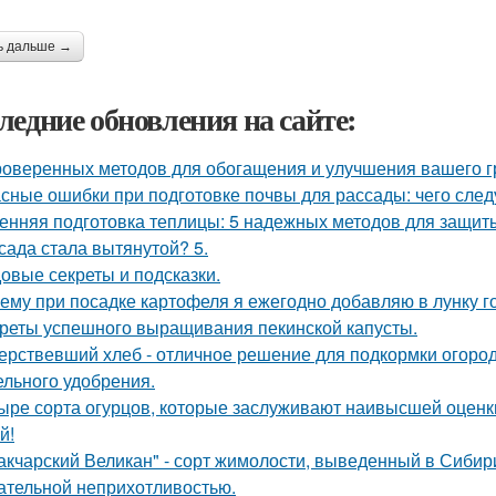
ь дальше →
ледние обновления на сайте:
роверенных методов для обогащения и улучшения вашего г
сные ошибки при подготовке почвы для рассады: чего следу
енняя подготовка теплицы: 5 надежных методов для защит
сада стала вытянутой? 5.
овые секреты и подсказки.
ему при посадке картофеля я ежегодно добавляю в лунку г
реты успешного выращивания пекинской капусты.
ерствевший хлеб - отличное решение для подкормки огород
ельного удобрения.
ыре сорта огурцов, которые заслуживают наивысшей оценки
й!
акчарский Великан" - сорт жимолости, выведенный в Сибир
ательной неприхотливостью.