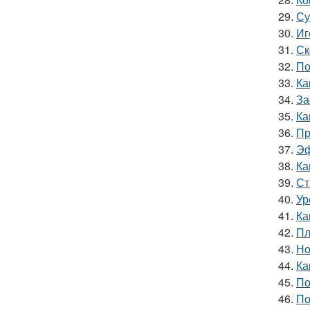
29.
Су
30.
Иг
31.
Ск
32.
По
33.
Ка
34.
За
35.
Ка
36.
Пр
37.
Эф
38.
Ка
39.
Ст
40.
Ур
41.
Ка
42.
Пл
43.
Но
44.
Ка
45.
По
46.
По