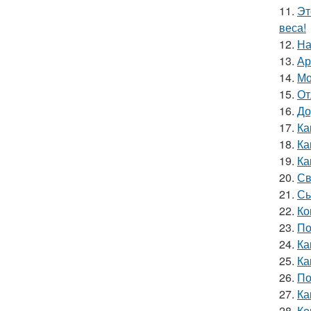
11.
Эт
веса!
12.
На
13.
Ар
14.
Мо
15.
От
16.
До
17.
Ка
18.
Ка
19.
Ка
20.
Св
21.
Сы
22.
Ко
23.
По
24.
Ка
25.
Ка
26.
По
27.
Ка
28.
Ко