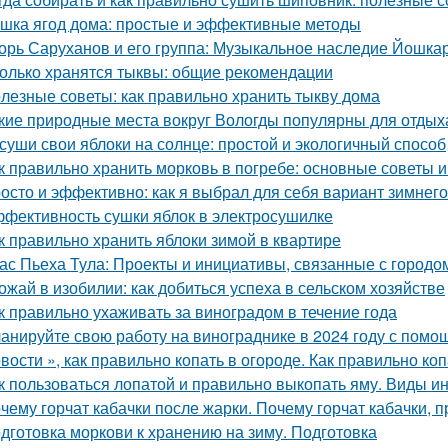
шка ягод дома: простые и эффективные методы
орь Саруханов и его группа: Музыкальное наследие Йошка
олько хранятся тыквы: общие рекомендации
лезные советы: как правильно хранить тыкву дома
кие природные места вокруг Вологды популярны для отдых
суши свои яблоки на солнце: простой и экологичный способ
к правильно хранить морковь в погребе: основные советы 
осто и эффективно: как я выбрал для себя вариант зимнег
фективность сушки яблок в электросушилке
к правильно хранить яблоки зимой в квартире
ас Пьеха Тула: Проекты и инициативы, связанные с городо
ожай в изобилии: как добиться успеха в сельском хозяйстве
к правильно ухаживать за виноградом в течение года
анируйте свою работу на винограднике в 2024 году с помо
вости », как правильно копать в огороде. Как правильно коп
к пользоваться лопатой и правильно выкопать яму. Виды и
чему горчат кабачки после жарки. Почему горчат кабачки, 
дготовка моркови к хранению на зиму. Подготовка