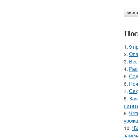
читат
Пос
1.
9 п
2.
Опа
3.
Вес
4.
Рас
5.
Сад
6.
Поч
7.
Сек
8.
Зач
питат
9.
Чет
урожа
10.
"Б
замеч