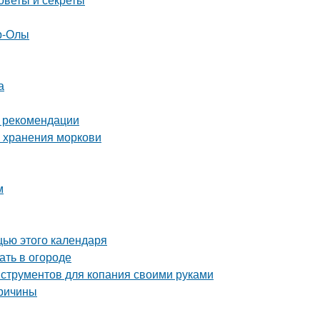
р-Олы
а
и рекомендации
о хранения моркови
м
щью этого календаря
ать в огороде
нструментов для копания своими руками
причины