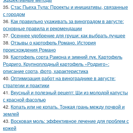
35.
Стас Пьеха Тула: Проекты и инициативы, связанные
с городом
36.
Как правильно ухаживать за виноградом в августе:
основные правила и рекомендации
37.
Осеннее удобрение для груши: как выбрать лучшее
38.
Отзывы о картофель Романо. История
происхождения Романо
39.
Картофель сорта Рамона и зимний лук. Картофель
Родриго. Крупноплодный картофель «Родриго»:
описание сорта, фото, характеристика
40.
Оптимизация работ на винограднике в августе:
стратегии и практики
41.
Вкусный и полезный рецепт: Щи из молодой капусты
с красной фасолью
42.
Копать или не копать. Тонкая грань между почвой и
землей
43.
Восковая моль: эффективное лечение для проблем с
кожей