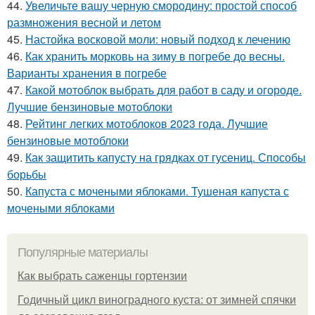
44.
Увеличьте вашу черную смородину: простой способ
размножения весной и летом
45.
Настойка восковой моли: новый подход к лечению
46.
Как хранить морковь на зиму в погребе до весны.
Варианты хранения в погребе
47.
Какой мотоблок выбрать для работ в саду и огороде.
Лучшие бензиновые мотоблоки
48.
Рейтинг легких мотоблоков 2023 года. Лучшие
бензиновые мотоблоки
49.
Как защитить капусту на грядках от гусениц. Способы
борьбы
50.
Капуста с мочеными яблоками. Тушеная капуста с
мочеными яблоками
Популярные материалы
Как выбрать саженцы гортензии
Годичный цикл виноградного куста: от зимней спячки