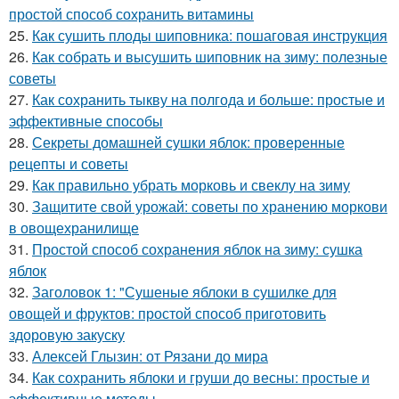
простой способ сохранить витамины
25.
Как сушить плоды шиповника: пошаговая инструкция
26.
Как собрать и высушить шиповник на зиму: полезные
советы
27.
Как сохранить тыкву на полгода и больше: простые и
эффективные способы
28.
Секреты домашней сушки яблок: проверенные
рецепты и советы
29.
Как правильно убрать морковь и свеклу на зиму
30.
Защитите свой урожай: советы по хранению моркови
в овощехранилище
31.
Простой способ сохранения яблок на зиму: сушка
яблок
32.
Заголовок 1: "Сушеные яблоки в сушилке для
овощей и фруктов: простой способ приготовить
здоровую закуску
33.
Алексей Глызин: от Рязани до мира
34.
Как сохранить яблоки и груши до весны: простые и
эффективные методы