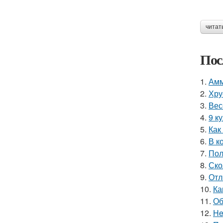
читат
Пос
1.
Амм
2.
Хру
3.
Вес
4.
9 к
5.
Как
6.
В к
7.
Пол
8.
Ско
9.
Отл
10.
Ка
11.
Об
12.
He