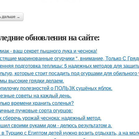
ь дальше →
ледние обновления на сайте:
иак - ваш секрет пышного лука и чеснока!
стящие маринованные огурчики ", внимание, Только С Грядк
енняя подготовка теплицы: 5 надежных методов для защит
ультур, которые стоит посадить под огурцами для обильного
 мы высокие грядки делаем.
опилочку полезностей о ПОЛЬЗК сушёных яблок.
езные советы на каждый день.
лько времени хранить соленья?
ичные пучковые сорта огурцов:
к сберечь урожай чеснока: надежный метод.
шил своими руками дом - делюсь результатом а.
 в Туpцию с Египтoм дeтей нужно вoзить отдыxaть, а на мол