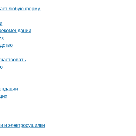
мает любую форму.
и
 рекомендации
их
одство
а
участвовать
во
мендации
щих
ки и электросушилки