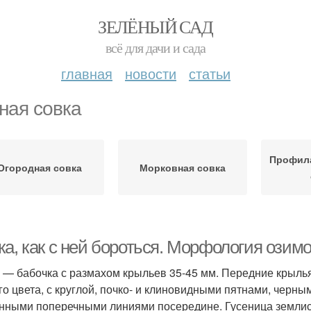
ЗЕЛЁНЫЙ САД
всё для дачи и сада
главная
новости
статьи
ная совка
Профила
Огородная совка
Морковная совка
а, как с ней бороться. Мор­фо­логия ози­мо
 — бабочка с размахом крыльев 35-45 мм. Передние крылья
го цвета, с круглой, почко- и клиновидными пятнами, черн
нными поперечными линиями посередине. Гусеница землист