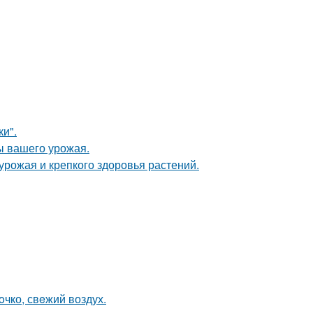
и".
ы вашего урожая.
 урожая и крепкого здоровья растений.
oчко, свeжий воздух.