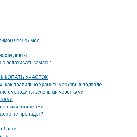
о
лимон чеснок мед
ности диеты
жно вспахивать землю?
КАК КОПАТЬ УЧАСТОК
х. Как правильно хранить морковь в подвале
ние смородины зелеными черенками
сками
рневыми отводками
долго не пропадет?
тоблоки
усты