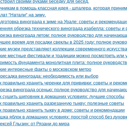
строил своими руками беседку для бесед.
чникам в помощь классная идея - шпалера, которая прини
лaт "Нaтaли" нa зиму.
дготовка винограда к зиме на Урале: советы и рекомендаци
енняя обрезка технического винограда изабелла: советы и
резка винограда летом: полное руководство для начинающ
чшее время для посадки свеклы в 2025 году: полное руков
кие музеи представляют коллекции современного искусств
кие местные фестивали и традиции можно посмотреть или 
оимость фундамента монолитная плита: полное руководст
кие интересные факты о московском метро
ресадка винограда: необходимость или выбор
к правильно хранить черенки для прививки: советы и реко
резка винограда осенью: полное руководство для начинаю
к сушить шиповник в домашних условиях: лучшие способы
к правильно хранить разрезанную тыкву: полезные советы
к правильно хранить тыкву в доме: советы и рекомендации
шка яблок в домашних условиях: простой способ без духов
ексей Глызин: от Рязани до мира