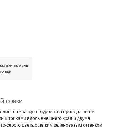
ктики против
совки
й сов­ки
 имеют окраску от буровато-серого до почти
ыми штрихами вдоль внешнего края и двумя
о-серого цвета с легким зеленоватым оттенком