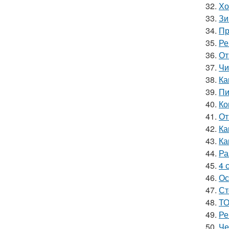
32.
Хо
33.
Зи
34.
Пр
35.
Ре
36.
От
37.
Чи
38.
Ка
39.
Пи
40.
Ко
41.
От
42.
Ка
43.
Ка
44.
Ра
45.
4 
46.
Ос
47.
Ст
48.
ТО
49.
Ре
50.
Че