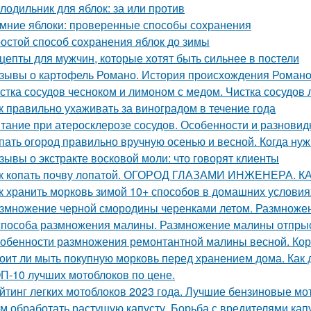
лодильник для яблок: за или против
мние яблоки: проверенные способы сохранения
остой способ сохранения яблок до зимы
цепты для мужчин, которые хотят быть сильнее в постели
зывы о картофель Романо. История происхождения Роман
стка сосудов чесноком и лимоном с медом. Чистка сосудов 
к правильно ухаживать за виноградом в течение года
тание при атеросклерозе сосудов. Особенности и разновид
пать огород правильно вручную осенью и весной. Когда ну
зывы о экстракте восковой моли: что говорят клиенты
к копать почву лопатой. ОГОРОД ГЛАЗАМИ ИНЖЕНЕРА. 
к хранить морковь зимой 10+ способов в домашних условия
змножение черной смородины черенками летом. Размноже
способа размножения малины. Размножение малины отпры
обенности размножения ремонтантной малины весной. Ко
оит ли мыть покупную морковь перед хранением дома. Как 
П-10 лучших мотоблоков по цене.
йтинг легких мотоблоков 2023 года. Лучшие бензиновые мо
м обработать растущую капусту. Борьба с вредителями кап