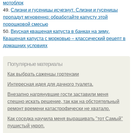
мотоблок
49.
Слизни и гусеницы исчезнут. Слизни и гусеницы
пропадут мгновенно: обработайте капусту этой
порошковой смесью
50.
Вкусная квашеная капуста в банках на зиму.
Квашеная капуста с морковью – классический рецепт в
домашних условиях
Популярные материалы
Как выбрать саженцы гортензии
Интересная идея для дачного туалета.
Внезапно нагрянувшие гости заставили меня
спешно искать решение, так как на обстоятельный
ремонт времени катастрофически не хватало.
Как соседка научила меня выращивать "тот Самый"
пушистый укроп.