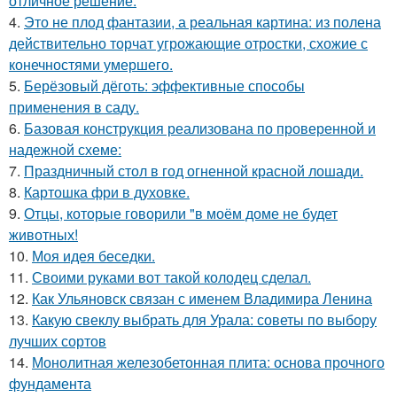
отличное решение.
4.
Это не плод фантазии, а реальная картина: из полена
действительно торчат угрожающие отростки, схожие с
конечностями умершего.
5.
Берёзовый дёготь: эффективные способы
применения в саду.
6.
Базовая конструкция реализована по проверенной и
надежной схеме:
7.
Праздничный стол в год огненной красной лошади.
8.
Картошка фри в духовке.
9.
Отцы, которые говорили "в моём доме не будет
животных!
10.
Моя идея беседки.
11.
Своими руками вот такой колодец сделал.
12.
Как Ульяновск связан с именем Владимира Ленина
13.
Какую свеклу выбрать для Урала: советы по выбору
лучших сортов
14.
Монолитная железобетонная плита: основа прочного
фундамента