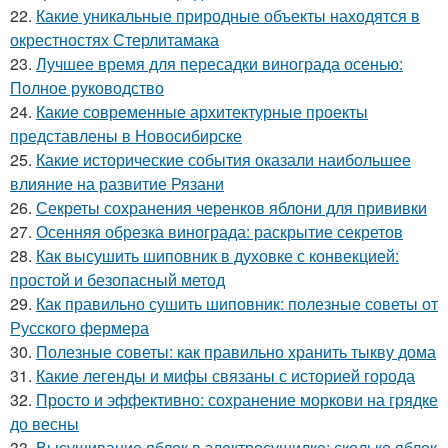
22.
Какие уникальные природные объекты находятся в
окрестностях Стерлитамака
23.
Лучшее время для пересадки винограда осенью:
Полное руководство
24.
Какие современные архитектурные проекты
представлены в Новосибирске
25.
Какие исторические события оказали наибольшее
влияние на развитие Рязани
26.
Секреты сохранения черенков яблони для прививки
27.
Осенняя обрезка винограда: раскрытие секретов
28.
Как высушить шиповник в духовке с конвекцией:
простой и безопасный метод
29.
Как правильно сушить шиповник: полезные советы от
Русского фермера
30.
Полезные советы: как правильно хранить тыкву дома
31.
Какие легенды и мифы связаны с историей города
32.
Просто и эффективно: сохранение моркови на грядке
до весны
33.
Высушивание яблок в электросушилке: сколько яблок