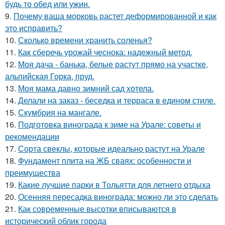
будь то обед или ужин.
9.
Почему ваша морковь растет деформированной и как
это исправить?
10.
Сколько времени хранить соленья?
11.
Как сберечь урожай чеснока: надежный метод.
12.
Моя дача - банька, белые растут прямо на участке,
альпийская Горка, пруд.
13.
Моя мама давно зимний сад хотела.
14.
Делали на заказ - беседка и терраса в едином стиле.
15.
Скумбрия на мангале.
16.
Подготовка винограда к зиме на Урале: советы и
рекомендации
17.
Сорта свеклы, которые идеально растут на Урале
18.
Фундамент плита на ЖБ сваях: особенности и
преимущества
19.
Какие лучшие парки в Тольятти для летнего отдыха
20.
Осенняя пересадка винограда: можно ли это сделать
21.
Как современные высотки вписываются в
исторический облик города