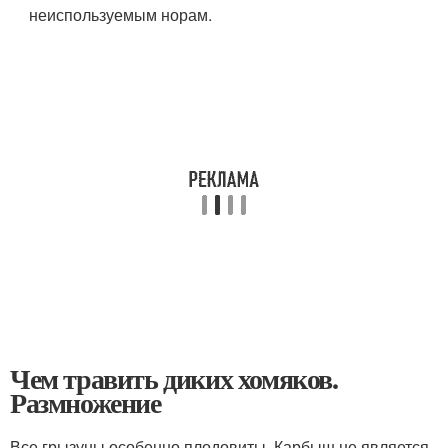
неиспользуемым норам.
Чем травить диких хомяков.
Размножение
Все грызуны особенно плодовиты. Карбыш не является