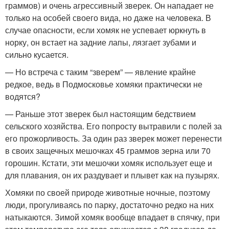
граммов) и очень агрессивный зверек. Он нападает не
только на особей своего вида, но даже на человека. В
случае опасности, если хомяк не успевает юркнуть в
норку, он встает на задние лапы, лязгает зубами и
сильно кусается.
— Но встреча с таким “зверем” — явление крайне
редкое, ведь в Подмосковье хомяки практически не
водятся?
— Раньше этот зверек был настоящим бедствием
сельского хозяйства. Его попросту вытравили с полей за
его прожорливость. За один раз зверек может перенести
в своих защечных мешочках 45 граммов зерна или 70
горошин. Кстати, эти мешочки хомяк использует еще и
для плавания, он их раздувает и плывет как на пузырях.
Хомяки по своей природе животные ночные, поэтому
люди, прогуливаясь по парку, достаточно редко на них
натыкаются. Зимой хомяк вообще впадает в спячку, при