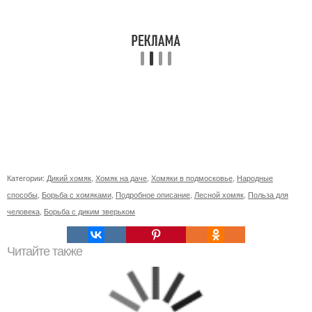
Категории:
Дикий хомяк
,
Хомяк на даче
,
Хомяки в подмосковье
,
Народные
способы
,
Борьба с хомяками
,
Подробное описание
,
Лесной хомяк
,
Польза для
человека
,
Борьба с диким зверьком
Читайте также