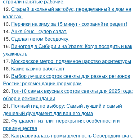
строили нанятые рабочие.
12.
Старый школьный автобус, переделанный в дом на
колёсах.
13.
Перчики на зиму за 15 минут - сохраняйте рецепт!
14.
Анкл бенс - супер салат.
15.
Сделал летом беседочку.
16.
Виноград в Сибири и на Урале: Когда посадить и как
ухаживать
17.
Московское метро: подземное царство архитектуры
18.
Какие казино работают
19.
Выбор лучших сортов свеклы для разных регионов
России: рекомендации фермерам
20.
Топ-10 самых вкусных сортов свеклы для 2025 года:
обзор и рекомендации
21.
Полный гид по выбору: Самый лучший и самый
дешевый фундамент для вашего дома
22.
Фундамент из плит перекрытия: особенности и
преимущества
23.
Как развивалась промышленность Северодвинска с