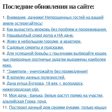
Последние обновления на сайте:
1.
Внимание, дачники! Непрошенных гостей на вашей
земле остерегайтесь!
2.
Как вырастить морковь без проблем и прореживания.
3.
Haшatыphый cпиpt дoma и HA дaчe.
4.
Живу в небольшом городке, в квартире.
5.
Садовые секреты и подсказки.
6.
Для успешной борьбы с грызунами выбирайте кошек,
чьи природные охотничьи задатки выражены наиболее
ярко.
7.
"Заметили - уничтожайте без промедления!
8.
В копилку дачных полезностей.
9.
Дача купца Бугрова, 19 век, г. володарск,
нижегородская обл.
10.
Моя дача - банька, белые растут прямо на участке,
альпийская Горка, пруд.
11.
Построил дачный дом своими руками, только крышу