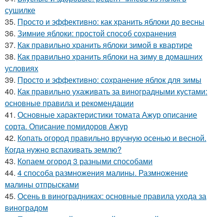
сушилке
35.
Просто и эффективно: как хранить яблоки до весны
36.
Зимние яблоки: простой способ сохранения
37.
Как правильно хранить яблоки зимой в квартире
38.
Как правильно хранить яблоки на зиму в домашних
условиях
39.
Просто и эффективно: сохранение яблок для зимы
40.
Как правильно ухаживать за виноградными кустами:
основные правила и рекомендации
41.
Основные характеристики томата Ажур описание
сорта. Описание помидоров Ажур
42.
Копать огород правильно вручную осенью и весной.
Когда нужно вспахивать землю?
43.
Копаем огород 3 разными способами
44.
4 способа размножения малины. Размножение
малины отпрысками
45.
Осень в виноградниках: основные правила ухода за
виноградом