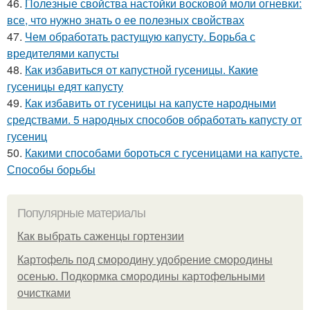
46.
Полезные свойства настойки восковой моли огневки:
все, что нужно знать о ее полезных свойствах
47.
Чем обработать растущую капусту. Борьба с
вредителями капусты
48.
Как избавиться от капустной гусеницы. Какие
гусеницы едят капусту
49.
Как избавить от гусеницы на капусте народными
средствами. 5 народных способов обработать капусту от
гусениц
50.
Какими способами бороться с гусеницами на капусте.
Способы борьбы
Популярные материалы
Как выбрать саженцы гортензии
Картофель под смородину удобрение смородины
осенью. Подкормка смородины картофельными
очистками