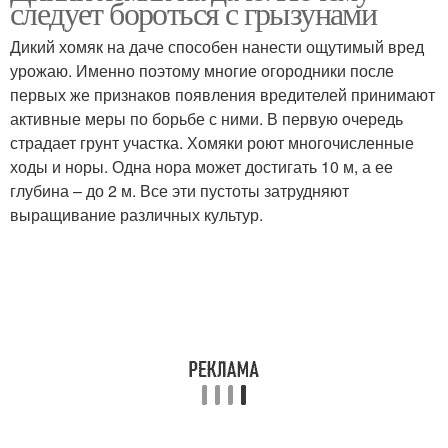
следует бороться с грызунами
зверьком
Дикий хомяк на даче способен нанести ощутимый вред
урожаю. Именно поэтому многие огородники после
первых же признаков появления вредителей принимают
Домашние хомяки
Приманка для хомяка
активные меры по борьбе с ними. В первую очередь
страдает грунт участка. Хомяки роют многочисленные
ходы и норы. Одна нора может достигать 10 м, а ее
глубина – до 2 м. Все эти пустоты затрудняют
Дикие хомяки
Хомяки на дачах
выращивание различных культур.