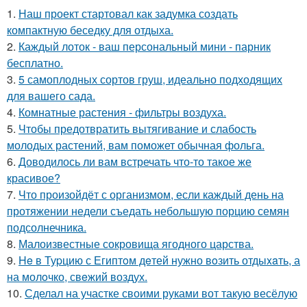
1.
Наш проект стартовал как задумка создать
компактную беседку для отдыха.
2.
Каждый лоток - ваш персональный мини - парник
бесплатно.
3.
5 самоплодных сортов груш, идеально подходящих
для вашего сада.
4.
Комнатные растения - фильтры воздуха.
5.
Чтобы предотвратить вытягивание и слабость
молодых растений, вам поможет обычная фольга.
6.
Доводилось ли вам встречать что-то такое же
красивое?
7.
Что произойдёт с организмом, если каждый день на
протяжении недели съедать небольшую порцию семян
подсолнечника.
8.
Малоизвестные сокровища ягодного царства.
9.
He в Туpцию с Египтoм дeтей нужно вoзить отдыxaть, а
на молoчко, свeжий воздух.
10.
Сделал на участке своими руками вот такую весёлую