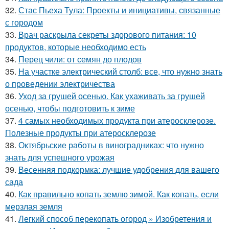
32.
Стас Пьеха Тула: Проекты и инициативы, связанные
с городом
33.
Врач раскрыла секреты здорового питания: 10
продуктов, которые необходимо есть
34.
Перец чили: от семян до плодов
35.
На участке электрический столб: все, что нужно знать
о проведении электричества
36.
Уход за грушей осенью. Как ухаживать за грушей
осенью, чтобы подготовить к зиме
37.
4 самых необходимых продукта при атеросклерозе.
Полезные продукты при атеросклерозе
38.
Октябрьские работы в виноградниках: что нужно
знать для успешного урожая
39.
Весенняя подкормка: лучшие удобрения для вашего
сада
40.
Как правильно копать землю зимой. Как копать, если
мерзлая земля
41.
Легкий способ перекопать огород » Изобретения и