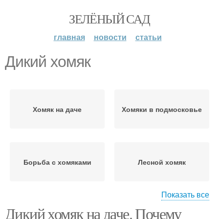
ЗЕЛЁНЫЙ САД
главная
новости
статьи
Дикий хомяк
Хомяк на даче
Хомяки в подмосковье
Борьба с хомяками
Лесной хомяк
Показать все
Дикий хомяк на даче. Почему
Борьба с диким
Борьба с хомяком