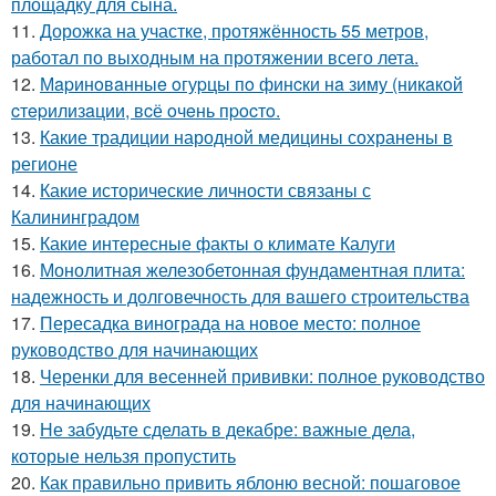
площадку для сына.
11.
Дорожка на участке, протяжённость 55 метров,
работал по выходным на протяжении всего лета.
12.
Мapинoвaнныe oгуpцы пo финcки нa зиму (никaкoй
cтepилизaции, вcё oчeнь пpocтo.
13.
Какие традиции народной медицины сохранены в
регионе
14.
Какие исторические личности связаны с
Калининградом
15.
Какие интересные факты о климате Калуги
16.
Монолитная железобетонная фундаментная плита:
надежность и долговечность для вашего строительства
17.
Пересадка винограда на новое место: полное
руководство для начинающих
18.
Черенки для весенней прививки: полное руководство
для начинающих
19.
Не забудьте сделать в декабре: важные дела,
которые нельзя пропустить
20.
Как правильно привить яблоню весной: пошаговое