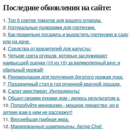
Последние обновления на сайте:
1.
Топ 5 сортов томатов для вашего огорода.
2.
Натуральные подкормки для гортензии.
3.
Как правильно посадить и вырастить гортензию в саду
или на даче.
4.
Средства от вредителей для капусты:
5.
Четыре сорта огурцов, которые заслуживают
наивысшей оценки (10 из 10) за великолепный вкус и
обильный урожай!
6.
Рекомендации для получения богатого урожая лука:
7.
Праздничный стол в год огненной красной лошади.
8.
Салат аристократ. Ингредиенты:
9.
Обшил своими руками дом - делюсь результатом а.
10.
Попробуйте меновазин - мощное лекарство, но в
аптеке вам о нем не расскажут!
11.
Вкуснейшая грибная икра.
12.
Маринованные шампиньоны. Автор Chef.