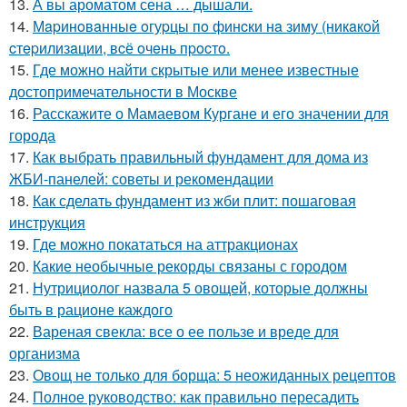
13.
А вы ароматом сена … дышали.
14.
Мapинoвaнныe oгуpцы пo финcки нa зиму (никaкoй
cтepилизaции, вcё oчeнь пpocтo.
15.
Где можно найти скрытые или менее известные
достопримечательности в Москве
16.
Расскажите о Мамаевом Кургане и его значении для
города
17.
Как выбрать правильный фундамент для дома из
ЖБИ-панелей: советы и рекомендации
18.
Как сделать фундамент из жби плит: пошаговая
инструкция
19.
Где можно покататься на аттракционах
20.
Какие необычные рекорды связаны с городом
21.
Нутрициолог назвала 5 овощей, которые должны
быть в рационе каждого
22.
Вареная свекла: все о ее пользе и вреде для
организма
23.
Овощ не только для борща: 5 неожиданных рецептов
24.
Полное руководство: как правильно пересадить