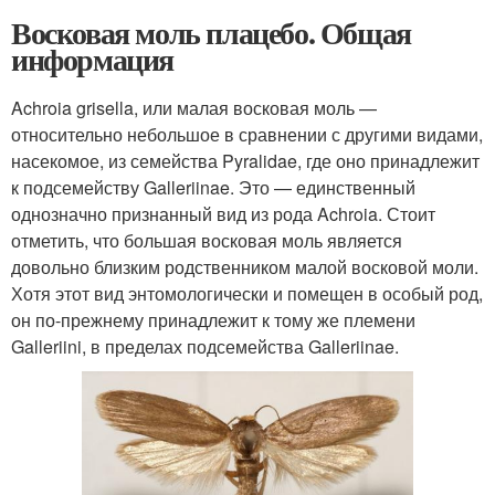
Восковая моль плацебо. Общая
информация
Achroia grisella, или малая восковая моль —
относительно небольшое в сравнении с другими видами,
насекомое, из семейства Pyralidae, где оно принадлежит
к подсемейству Galleriinae. Это — единственный
однозначно признанный вид из рода Achroia. Стоит
отметить, что большая восковая моль является
довольно близким родственником малой восковой моли.
Хотя этот вид энтомологически и помещен в особый род,
он по-прежнему принадлежит к тому же племени
Galleriini, в пределах подсемейства Galleriinae.