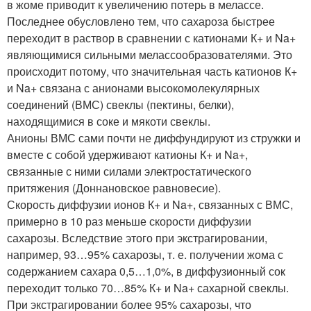
в жоме приводит к увеличению потерь в мелассе.
Последнее обусловлено тем, что сахароза быстрее
переходит в раствор в сравнении с катионами К+ и Na+
являющимися сильными мелассообразователями. Это
происходит потому, что значительная часть катионов К+
и Na+ связана с анионами высокомолекулярных
соединений (ВМС) свеклы (пектины, белки),
находящимися в соке и мякоти свеклы.
Анионы ВМС сами почти не диффундируют из стружки и
вместе с собой удерживают катионы К+ и Na+,
связанные с ними силами электростатического
притяжения (Доннановское равновесие).
Скорость диффузии ионов К+ и Na+, связанных с ВМС,
примерно в 10 раз меньше скорости диффузии
сахарозы. Вследствие этого при экстрагировании,
например, 93…95% сахарозы, т. е. получении жома с
содержанием сахара 0,5…1,0%, в диффузионный сок
переходит только 70…85% К+ и Na+ сахарной свеклы.
При экстрагировании более 95% сахарозы, что