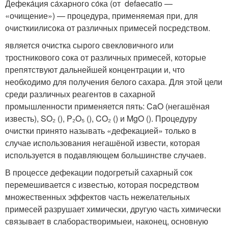
Дефека́ция са́харного со́ка (от defaecatio —
«очищение») — процедура, применяемая при, для
очисткиилисока от различных примесей посредством.
является очистка сырого свекловичного или
тростникового сока от различных примесей, которые
препятствуют дальнейшей концентрации и, что
необходимо для получения белого сахара. Для этой цели
среди различных реагентов в сахарной
промышленности применяется пять: CaO (негашёная
известь), SO₂ (), P₂O₅ (), CO₂ () и MgO (). Процедуру
очистки принято называть «дефекацией» только в
случае использования негашёной извести, которая
используется в подавляющем большинстве случаев.
В процессе дефекации подогретый сахарный сок
перемешивается с известью, которая посредством
множественных эффектов часть нежелательных
примесей разрушает химически, другую часть химически
связывает в слаборастворимыеи, наконец, основную