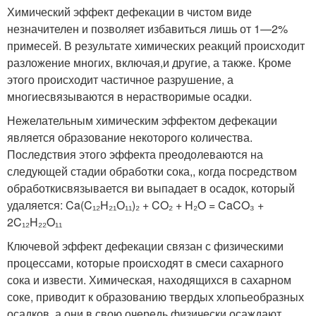
Химический эффект дефекации в чистом виде
незначителен и позволяет избавиться лишь от 1—2%
примесей. В результате химических реакций происходит
разложение многих, включая,и другие, а также. Кроме
этого происходит частичное разрушение, а
многиесвязываются в нерастворимые осадки.
Нежелательным химическим эффектом дефекации
является образование некоторого количества.
Последствия этого эффекта преодолеваются на
следующей стадии обработки сока,, когда посредством
обработкисвязывается ви выпадает в осадок, который
удаляется: Ca(C₁₂H₂₁О₁₁)₂ + CO₂ + H₂O = CaCO₃ +
2C₁₂H₂₂O₁₁
Ключевой эффект дефекации связан с физическими
процессами, которые происходят в смеси сахарного
сока и извести. Химическая, находящихся в сахарном
соке, приводит к образованию твердых хлопьеобразных
осадков, а они в свою очередь физически осаждают