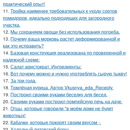
практический опыт!
11.
Тройка наименее требовательных к уходу сортов
помидоров, идеально подходящих для загородного
участка.
12.
Мы сохраняем овощи без использования погреба.
13.
Почему ваша морковь растет деформированной и
как это исправить?
14.
Базовая конструкция реализована по проверенной и
надежной схеме:
15.
Салат аристократ. Ингредиенты:
16.
Вот почему можно и нужно употреблять сырую тыкву!
17.
За три года.
18.
Томлёная курица. Автор Vkusnya_eda_Recepty.
19.
Построил своими руками беседку для бесед.
20.
Своими руками построил помпейскую печь на даче.
21.
Отцы, которые говорили "в моём доме не будет
животных!
22.
Кабачки, которые покорят своим вкусом -.
23.
Холодный литовский борщ.