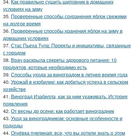
34.
Как правильно сушить шиповник в домашних
условиях на зиму
35.
Проверенные способы сохранения яблок свежими
на долгое время
36.
Проверенные способы хранения яблок на зиму в
домашних условиях
37.
Стас Пьеха Тула: Проекты и инициативы, связанные
с городом
38.
Врач раскрыла секреты здорового питания: 10
продуктов, которые необходимо есть
39.
Способы ухода за виноградом в летнее время года
40.
Урожай в изобилии: как добиться успеха в сельском
хозяйстве
41.
Виноград Изабелла, как за ним ухаживать. История
появления
42.
От весны до осени: как работает виноградник
43.
Уход за виноградником: основные особенности и
подходы
44.
Огнёвка пчелиная: все, что вы хотели знать о этом