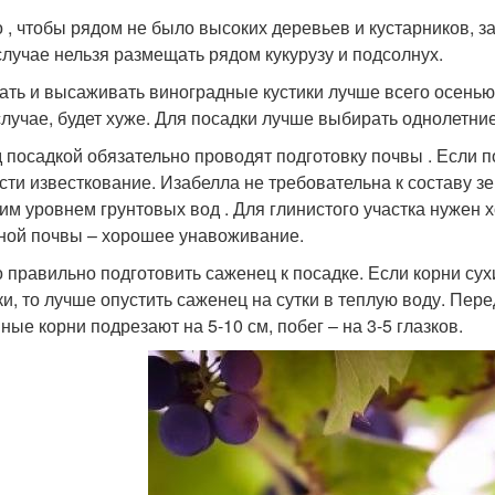
 , чтобы рядом не было высоких деревьев и кустарников, 
случае нельзя размещать рядом кукурузу и подсолнух.
ать и высаживать виноградные кустики лучше всего осенью 
случае, будет хуже. Для посадки лучше выбирать однолетни
 посадкой обязательно проводят подготовку почвы . Если по
сти известкование. Изабелла не требовательна к составу зе
им уровнем грунтовых вод . Для глинистого участка нужен 
ной почвы – хорошее унавоживание.
 правильно подготовить саженец к посадке. Если корни сух
ки, то лучше опустить саженец на сутки в теплую воду. Пер
ные корни подрезают на 5-10 см, побег – на 3-5 глазков.