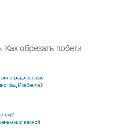
. Как обрезать побеги
и винограда осенью
виноград Изабелла?
летом?
осенью или весной