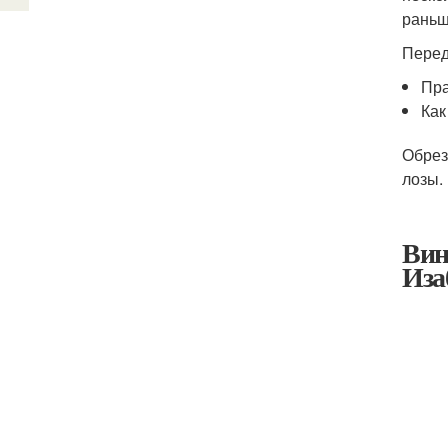
раньш
Перед
Пра
Как
Обрез
лозы.
Вин
Иза