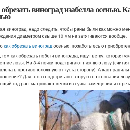
 обрезать виноград изабелла осенью. К
нью
ая виноград, надо следить, чтобы раны были как можно мен
ждения диаметром свыше 10 мм не затягиваются вообще.
го
как обрезать виноград
осенью, позаботьтесь о приобретен
 тем как обрезать побеги винограда, ищут ветку, которая у
етние лозы. На 3-4 почки подстригают нижнюю лозу (считая 
влена в противоположную от куста сторону). А как правиль
ношение? Для этого подстригают вторую от основания лозу 
ющий год рассматривают ветви из сучка замещения и отреза