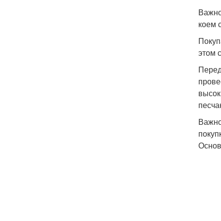
Важно
коем 
Покуп
этом 
Перед
прове
высок
песча
Важно
покуп
Основ