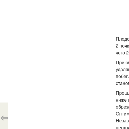
Плодо
2 поч
чего 
При о
удаля
побег
стано
Прошл
ниже 
обрез
Оптим
⇦
Незав
неско