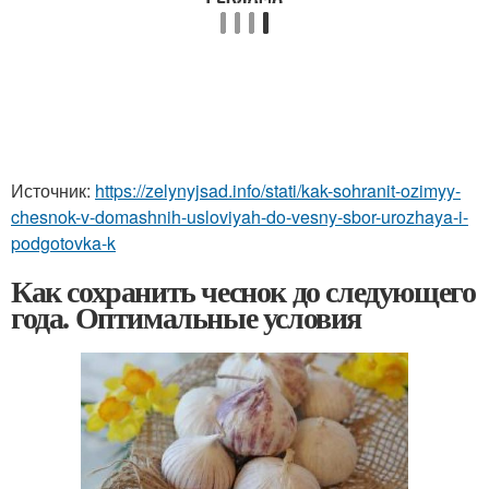
Источник:
https://zelynyjsad.info/stati/kak-sohranit-ozimyy-
chesnok-v-domashnih-usloviyah-do-vesny-sbor-urozhaya-i-
podgotovka-k
Как сохранить чеснок до следующего
года. Оптимальные условия