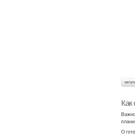
читат
Как
Важно
плани
О гот