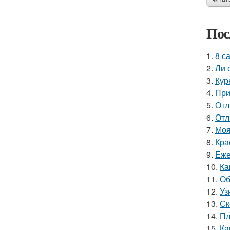
Пос
1.
8 с
2.
Ли 
3.
Кур
4.
При
5.
Отл
6.
Отл
7.
Моя
8.
Кра
9.
Еже
10.
Ка
11.
Об
12.
Уз
13.
Ск
14.
Пл
15.
Ка