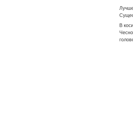
Лучше
Сущес
В кос
Чесно
голов