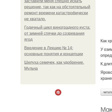
заставили меня спешно искать
решение, так как на обстоятельный
ремонт времени катастрофически
не хватало.
Годичный цикл виноградного куста:
от зимней спячки до созревания
ягод
Как х
Введение в Лекцию № 14:
У ози
основные понятия и концепции
опред
Шелуха семечек, как удобрение.
К дли
Мульча
Ярово
хране
читат
Можн