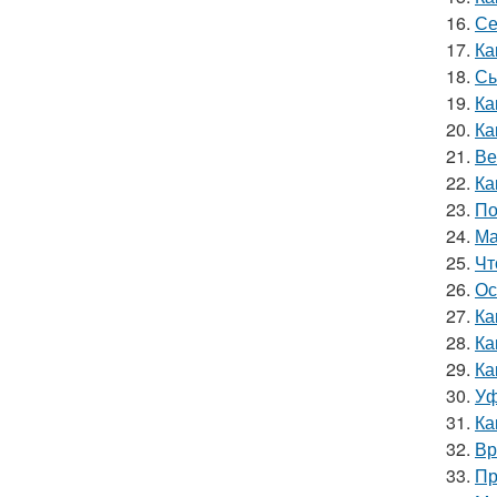
16.
Се
17.
Ка
18.
Сы
19.
Ка
20.
Ка
21.
Ве
22.
Ка
23.
По
24.
Ма
25.
Чт
26.
Ос
27.
Ка
28.
Ка
29.
Ка
30.
Уф
31.
Ка
32.
Вр
33.
Пр