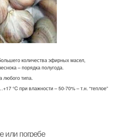
 большего количества эфирных масел,
чеснока – порядка полугода.
а любого типа.
…+17 °C при влажности – 50-70% – т.н. “теплое”
е или погребе