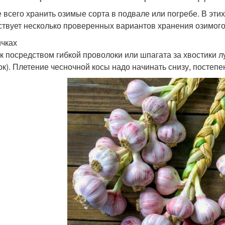
 всего хранить озимые сорта в подвале или погребе. В эт
твует несколько проверенных вариантов хранения озимого 
ичках
к посредством гибкой проволоки или шпагата за хвостики лу
ок). Плетение чесночной косы надо начинать снизу, посте