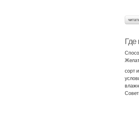
читат
Где 
Спосо
Желат
сорт 
услов
влажн
Совет