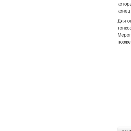
котор
конец
Для о
тонко
Мероп
позже
читат