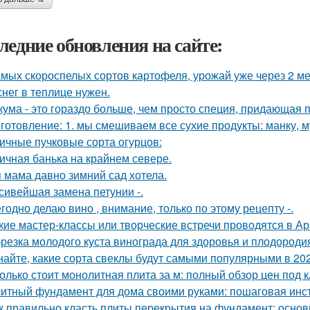
ледние обновления на сайте:
амых скороспелых сортов картофеля, урожай уже через 2 ме
снег в теплице нужен.
кума - это гораздо больше, чем просто специя, придающая п
готовление: 1. мы смешиваем все сухие продукты: манку, му
ичные пучковые сорта огурцов:
ичная банька на крайнем севере.
 мама давно зимний сад хотела.
сивейшая замена петунии -.
годно делаю вино , внимание, только по этому рецепту -.
кие мастер-классы или творческие встречи проводятся в А
резка молодого куста винограда для здоровья и плодороди
найте, какие сорта свеклы будут самыми популярными в 202
олько стоит монолитная плита за м: полный обзор цен под 
итный фундамент для дома своими руками: пошаговая инс
к правильно класть плиты перекрытия на фундамент: основ