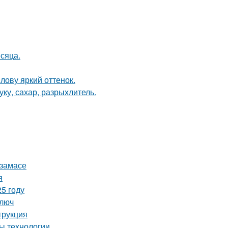
сяца.
лову яркий оттенок.
ку, сахар, разрыхлитель.
рзамасе
я
5 году
ключ
трукция
ы технологии