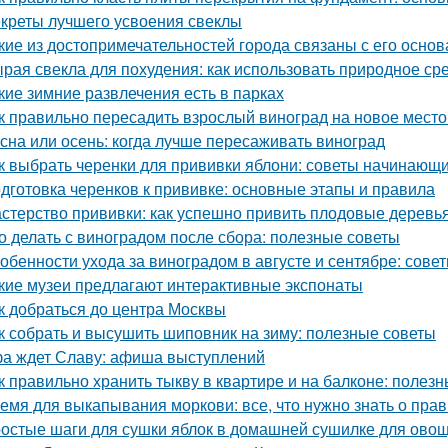
креты лучшего усвоения свеклы
кие из достопримечательностей города связаны с его осно
рая свекла для похудения: как использовать природное ср
кие зимние развлечения есть в парках
к правильно пересадить взрослый виноград на новое место
сна или осень: когда лучше пересаживать виноград
к выбрать черенки для прививки яблони: советы начинающ
дготовка черенков к прививке: основные этапы и правила
стерство прививки: как успешно привить плодовые деревь
о делать с виноградом после сбора: полезные советы
обенности ухода за виноградом в августе и сентябре: сов
кие музеи предлагают интерактивные экспонаты
к добраться до центра Москвы
к собрать и высушить шиповник на зиму: полезные советы
а ждет Славу: афиша выступлений
к правильно хранить тыкву в квартире и на балконе: полез
емя для выкапывания моркови: все, что нужно знать о пра
остые шаги для сушки яблок в домашней сушилке для ово