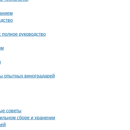
ванием
едство
: полное руководство
им
я
еты опытных виноградарей
ные советы
вильном сборе и хранении
щей