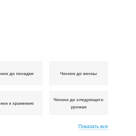
снок до посадки
Чеснок до весны
Чеснок до следующего
нок к хранению
урожая
Показать все
Паста на зиму