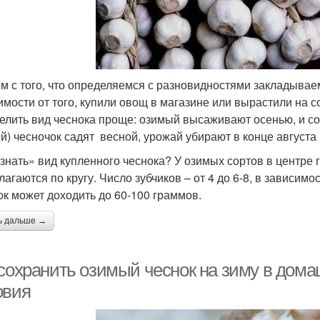
м с того, что определяемся с разновидностями закладываем
имости от того, купили овощ в магазине или вырастили на 
елить вид чеснока проще: озимый высаживают осенью, и со
ий) чесночок садят весной, урожай убирают в конце августа
узнать» вид купленного чеснока? У озимых сортов в центре 
лагаются по кругу. Число зубчиков – от 4 до 6-8, в зависимо
ок может доходить до 60-100 граммов.
ь дальше →
 сохранить озимый чеснок на зиму в дом
овия