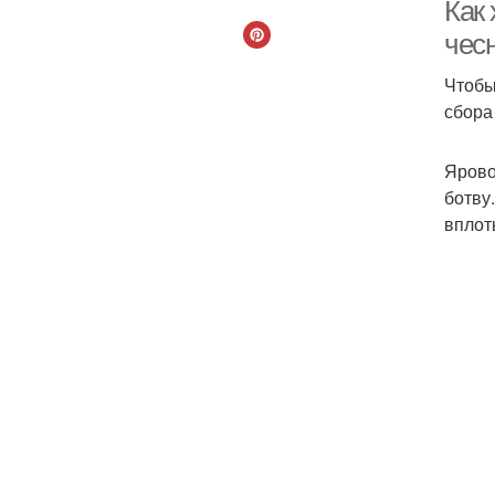
Как
чес
Чтобы
сбора
Ярово
ботву
вплот