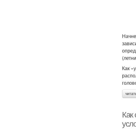
Начне
завис
опред
(летн
Как «
распо
голов
читат
Как
усл