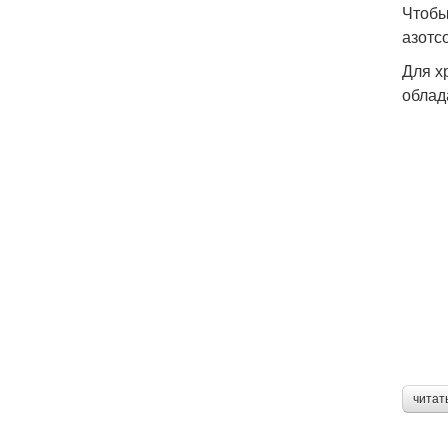
Чтобы
азотс
Для х
облад
читат