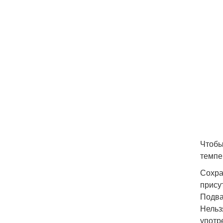
Чтобы
темпе
Сохра
прису
Подва
Нельз
употр