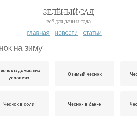
ЗЕЛЁНЫЙ САД
всё для дачи и сада
главная
новости
статьи
нок на зиму
еснок в домашних
Озимый чеснок
Че
условиях
Чеснок в соли
Чеснок в банке
Чес
Соус с чесноком
Чеснок к зимнему столу