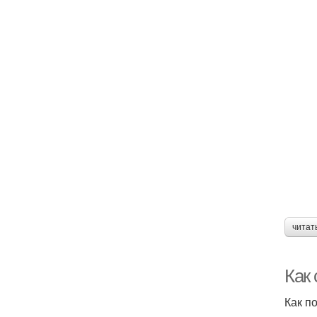
читат
Как 
Как п