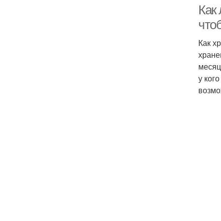
Как 
что
Как х
хране
месяц
у ког
возмо